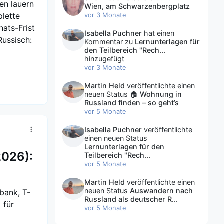
en lauern
Wien, am Schwarzenbergplatz
plette
vor 3 Monate
ats-Frist
Isabella Puchner
hat einen
ussisch:
Kommentar zu
Lernunterlagen für
den Teilbereich "Rech...
hinzugefügt
vor 3 Monate
Martin Held
veröffentlichte einen
neuen Status
🏠 Wohnung in
Russland finden – so geht’s
vor 5 Monate
Isabella Puchner
veröffentlichte
einen neuen Status
Lernunterlagen für den
2026):
Teilbereich "Rech...
vor 5 Monate
Martin Held
veröffentlichte einen
neuen Status
Auswandern nach
bank, T-
Russland als deutscher R...
 für
vor 5 Monate