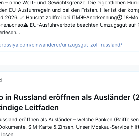
hren – ohne Wert- und Gewichtsgrenze. Die eigentlichen Hürd
den EU-Ausfuhrregeln und bei den Fristen. Hier ist der kom
nd 2026. ✅ Hausrat zollfrei bei ПМЖ-Anerkennung⏱️ 18-Mon
ельство⚠️ EU-Ausfuhrverbote beachten Umzugsgut auf R
rlesen...
arossiya.com/einwanderer/umzugsgut-zoll-russland/
ntar
d
 in Russland eröffnen als Ausländer (
tändige Leitfaden
ussland eröffnen als Ausländer – welche Banken (Raiffeisen
Dokumente, SIM-Karte & Zinsen. Unser Moskau-Service hilft
 lesen!