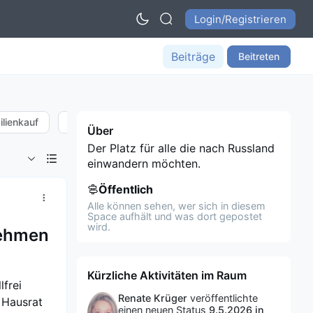
Login/Registrieren
Beiträge
Beitreten
lienkauf
Internet + Sim
RVP Aufenthaltstitel
Staat
Über
Der Platz für alle die nach Russland
einwandern möchten.
Öffentlich
Alle können sehen, wer sich in diesem
Space aufhält und was dort gepostet
wird.
nehmen
Kürzliche Aktivitäten im Raum
lfrei
Renate Krüger
veröffentlichte
 Hausrat
einen neuen Status
9.5.2026 in