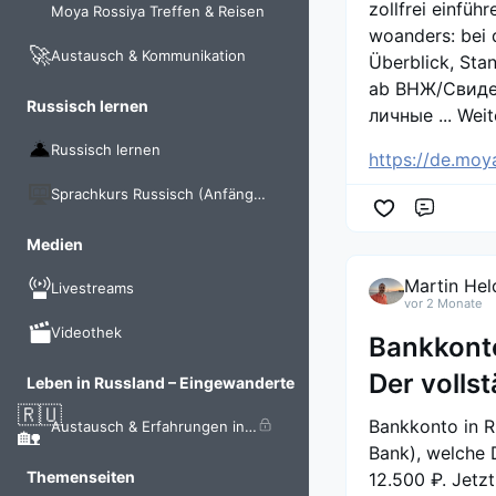
zollfrei einfü
Moya Rossiya Treffen & Reisen
woanders: bei 
🚀
Austausch & Kommunikation
Überblick, Sta
ab ВНЖ/Свидет
Russisch lernen
личные ... Weite
Russisch lernen
https://de.moy
Sprachkurs Russisch (Anfänger)
Komme
Medien
Martin Hel
Livestreams
vor 2 Monate
Videothek
Bankkonto
Der volls
Leben in Russland – Eingewanderte
🇷🇺
Bankkonto in R
Austausch & Erfahrungen in Russland
🏡
Bank), welche 
Themenseiten
12.500 ₽. Jetzt