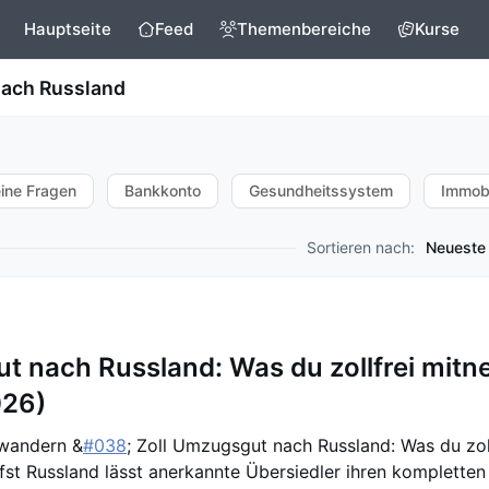
Hauptseite
Feed
Themenbereiche
Kurse
ach Russland
ine Fragen
Bankkonto
Gesundheitssystem
Immobi
Sortieren nach:
Neueste
 nach Russland: Was du zollfrei mit
026)
swandern &
#038
; Zoll Umzugsgut nach Russland: Was du zol
st Russland lässt anerkannte Übersiedler ihren kompletten