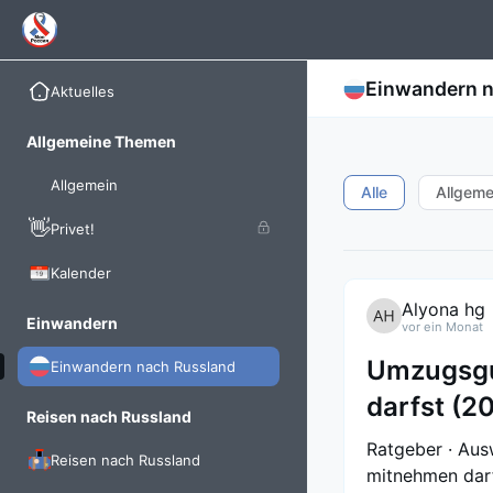
Einwandern n
Aktuelles
Allgemeine Themen
Allgemein
Alle
Allgeme
👋
Privet!
Kalender
Alyona hg
Einwandern
vor ein Monat
Umzugsgut
Einwandern nach Russland
darfst (2
Reisen nach Russland
Ratgeber · Au
Reisen nach Russland
mitnehmen darf