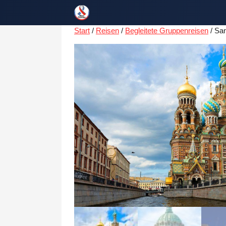
Zum
Inhalt
springen
Start
/
Reisen
/
Begleitete Gruppenreisen
/ San