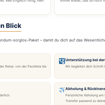
net. Kein Englisch nötig, kein
immer etwas, das du noch n
n Blick
Rundum-sorglos-Paket – damit du dich auf das Wesentlich
Unterstützung bei de
er Reise: von der Packliste bis
Wir begleiten dich Schritt
Abholung & Rücktrans
derlich.
Persönliche Abholung am P
Transfer passend zu deiner