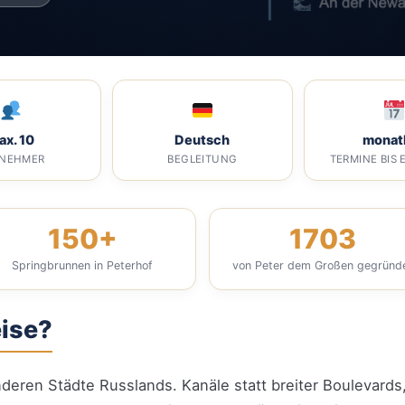
ax. 10
Deutsch
monat
LNEHMER
BEGLEITUNG
TERMINE BIS 
150+
1703
Springbrunnen in Peterhof
von Peter dem Großen gegründ
eise?
anderen Städte Russlands. Kanäle statt breiter Boulevard