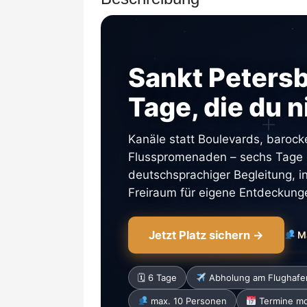
Sankt Petersb
Tage, die du n
Kanäle statt Boulevards, barock
Flusspromenaden – sechs Tage Z
deutschsprachiger Begleitung, 
Freiraum für eigene Entdeckung
Jetzt Platz sichern →
Ma
🗓 6 Tage
Abholung am Flughafe
max. 10 Personen
Termine mo