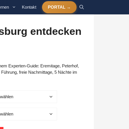
ernen
Kontakt
PORTAL
rsburg entdecken
panne:
inem Experten-Guide: Eremitage, Peterhof,
h Führung, freie Nachmittage, 5 Nächte im