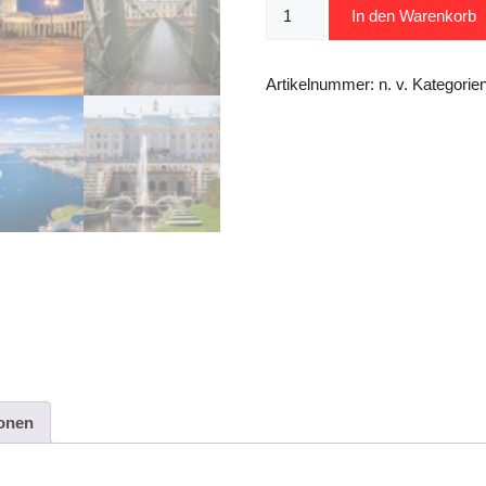
Sankt
In den Warenkorb
Petersburg
entdecken
–
Artikelnummer:
n. v.
Kategorie
6
Tage
Menge
ionen