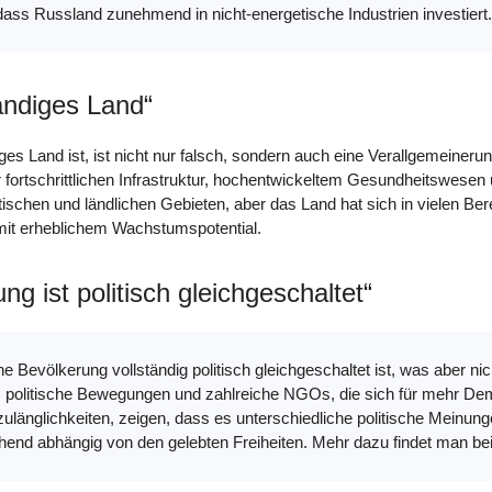
dass Russland zunehmend in nicht-energetische Industrien investiert
tändiges Land“
ges Land ist, ist nicht nur falsch, sondern auch eine Verallgemeine
fortschrittlichen Infrastruktur, hochentwickeltem Gesundheitswesen 
dtischen und ländlichen Gebieten, aber das Land hat sich in vielen Ber
 mit erheblichem Wachstumspotential.
ng ist politisch gleichgeschaltet“
Bevölkerung vollständig politisch gleichgeschaltet ist, was aber nich
aft, politische Bewegungen und zahlreiche NGOs, die sich für mehr D
ulänglichkeiten, zeigen, dass es unterschiedliche politische Meinung
end abhängig von den gelebten Freiheiten. Mehr dazu findet man be