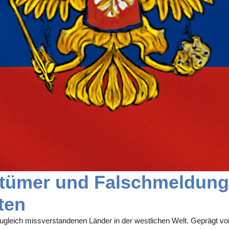
rrtümer und Falschmeldung
ten
 zugleich missverstandenen Länder in der westlichen Welt. Geprägt v