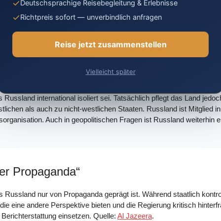
Deutschsprachige Reisebegleitung & Erlebnisse
hat sich die Situation in den letzten Jahren verbessert. Die Kriminalit
Richtpreis sofort — unverbindlich anfragen
ßstädten ist vergleichbar mit anderen europäischen Städten. Laut ei
brechen erzielt.
Reise jetzt zusammenstellen
er Isolation“
Vielleicht später
ss Russland international isoliert sei. Tatsächlich pflegt das Land jed
lichen als auch zu nicht-westlichen Staaten. Russland ist Mitglied i
organisation. Auch in geopolitischen Fragen ist Russland weiterhin e
der Propaganda“
dass Russland nur von Propaganda geprägt ist. Während staatlich kontro
e eine andere Perspektive bieten und die Regierung kritisch hinterfra
e Berichterstattung einsetzen. Quelle:
Al Jazeera
.