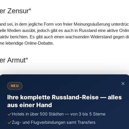
der Zensur“
 Land sei, in dem jegliche Form von freier Meinungsäußerung unterdrüc
onelle Medien ausübt, jedoch gibt es auch in Russland eine aktive O
 aktiv berichten. Es gibt auch einen wachsenden Widerstand gegen die
ine lebendige Online-Debatte.
der Armut“
r extremen Armut ist, wird der Realität nicht gerecht. Zwar gibt es 
×
NEU
oskau und St. Petersburg gibt es eine wohlhabende Mittelschicht und
n vergleichbar mit anderen europäischen Metropolen, auch wenn länd
Ihre komplette Russland-Reise — alles
en haben.
aus einer Hand
Hotels in über 500 Städten — von 3 bis 5 Sterne
er Gewalt und Kriminalität“
Zug- und Flugverbindungen samt Transfers