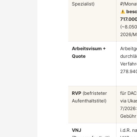
Spezialist)
₽/Monat
besc
717.00
(~8.050
2026/M
Arbeitsvisum +
Arbeitg
Quote
durchlä
Verfahr
278.940
RVP
(befristeter
für DA
Aufenthaltstitel)
via Uka
7/2026:
Gebühr
VNJ
i.d.R. n