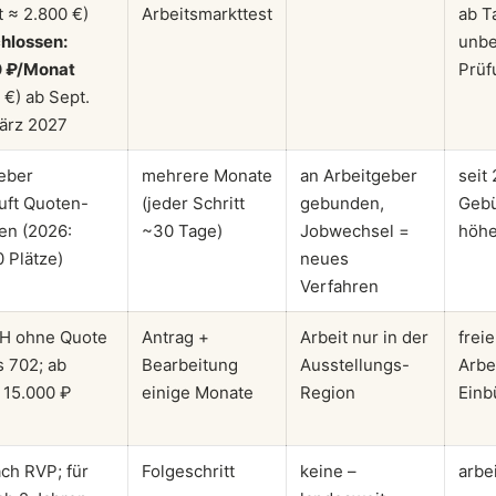
 ≈ 2.800 €)
Arbeitsmarkttest
ab T
hlossen:
unbe
0 ₽/Monat
Prüf
 €) ab Sept.
ärz 2027
eber
mehrere Monate
an Arbeitgeber
seit
uft Quoten-
(jeder Schritt
gebunden,
Gebü
en (2026:
~30 Tage)
Jobwechsel =
höhe
 Plätze)
neues
Verfahren
CH ohne Quote
Antrag +
Arbeit nur in der
frei
s 702; ab
Bearbeitung
Ausstellungs-
Arbe
 15.000 ₽
einige Monate
Region
Einb
ach RVP; für
Folgeschritt
keine –
arbe