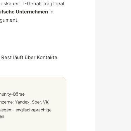
oskauer IT-Gehalt trägt real
eutsche Unternehmen
in
rgument.
 Rest läuft über Kontakte
munity-Börse
nzerne: Yandex, Sber, VK
anlegen – englischsprachige
hen