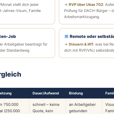
Monat stellt dich jeder
→
RVP über Ukas 702
: Aufe
3-Jahres-Visum, Familie
Prüfung für DACH-Bürger – d
Arbeitsmarktzugang.
lten-Job
Remote oder selbstä
der Arbeitgeber beantragt für
→
Steuern & ИП
: was bei Re
r der Standardweg.
dich mit RVP/VNJ selbständi
rgleich
etzung
Dauer/Aufwand
Bindung
Famil
: ≥ 750.000
schnell – keine
an Arbeitgeber
Visu
al (250.000
Quote, kein
gebunden
Fami