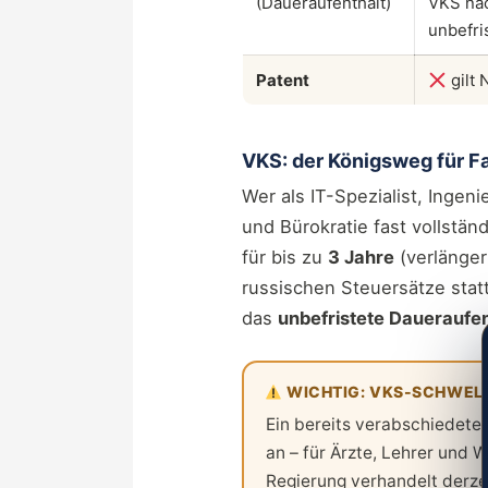
(Daueraufenthalt)
VKS na
unbefri
Patent
gilt 
VKS: der Königsweg für F
Wer als IT-Spezialist, Ingen
und Bürokratie fast vollstä
für bis zu
3 Jahre
(verlänger
russischen Steuersätze statt
das
unbefristete Daueraufen
WICHTIG: VKS-SCHWEL
Ein bereits verabschiedete
an – für Ärzte, Lehrer und 
Regierung verhandelt derze