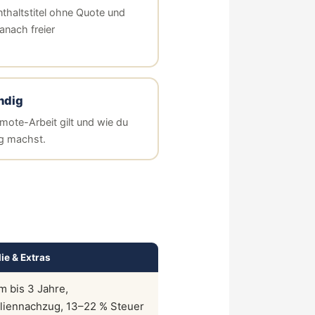
nthaltstitel ohne Quote und
anach freier
ndig
mote-Arbeit gilt und wie du
g machst.
ie & Extras
m bis 3 Jahre,
liennachzug, 13–22 % Steuer