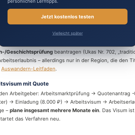
persönlichen Lerntipps.
ktuellen Bedingungen schließen – laufende VKS-Verträge nach
nd bis zur Verlängerung gültig (Details noch offen).
Jetzt kostenlos testen
Auswanderer-Weg
Vielleicht später
rger aus 47 Ländern – darunter
Deutschland, Österreich
h-/Geschichtsprüfung
beantragen (Ukas Nr. 702, „tradit
beitserlaubnis – allerdings nur in der Region, die den Tit
m
Auswandern-Leitfaden
.
itsvisum mit Quote
 den Arbeitgeber: Arbeitsmarktprüfung → Quotenantrag 
iter) → Einladung (8.000 ₽) → Arbeitsvisum → Arbeitserl
ge –
plane insgesamt mehrere Monate ein
. Das Visum is
tartet das Verfahren neu.