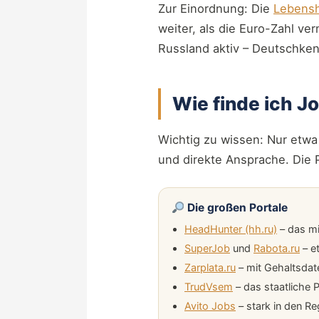
Zur Einordnung: Die
Lebensh
weiter, als die Euro-Zahl ve
Russland aktiv – Deutschken
Wie finde ich J
Wichtig zu wissen: Nur etwa 
und direkte Ansprache. Die P
Die großen Portale
HeadHunter (hh.ru)
– das mi
SuperJob
und
Rabota.ru
– et
Zarplata.ru
– mit Gehaltsdat
TrudVsem
– das staatliche P
Avito Jobs
– stark in den R