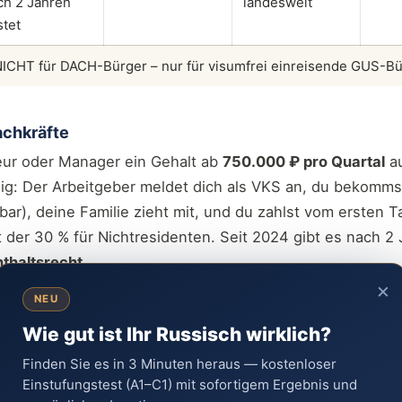
ch 2 Jahren
landesweit
stet
NICHT für DACH-Bürger – nur für visumfrei einreisende GUS-B
achkräfte
ieur oder Manager ein Gehalt ab
750.000 ₽ pro Quartal
au
ndig: Der Arbeitgeber meldet dich als VKS an, du bekomms
bar), deine Familie zieht mit, und du zahlst vom ersten 
 der 30 % für Nichtresidenten. Seit 2024 gibt es nach 2
thaltsrecht
.
×
NEU
LE WIRD DRASTISCH ANGEHOBEN
Wie gut ist Ihr Russisch wirklich?
s Gesetz hebt die Mindestvergütung von 250.000 auf
717.00
Finden Sie es in 3 Minuten heraus — kostenloser
Wissenschaftler gelten 358.500 ₽. Geplantes Inkrafttreten:
1. 
Einstufungstest (A1–C1) mit sofortigem Ergebnis und
it über eine Verschiebung auf
März 2027
. Wer den VKS-Weg p