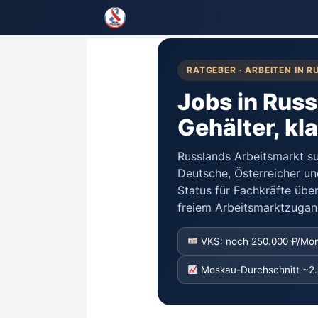
Zum
Inhalt
springen
RATGEBER · ARBEITEN IN R
Jobs in Russ
Gehälter, kl
Russlands Arbeitsmarkt suc
Deutsche, Österreicher u
Status für Fachkräfte über
freiem Arbeitsmarktzugang
VKS: noch 250.000 ₽/Mon
Moskau-Durchschnitt ~2