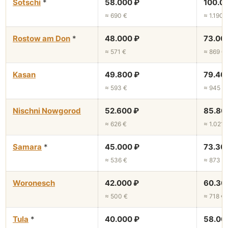
Sotschi
*
58.000 ₽
100.0
≈ 690 €
≈ 1.190 
Rostow am Don
*
48.000 ₽
73.00
≈ 571 €
≈ 869 €
Kasan
49.800 ₽
79.40
≈ 593 €
≈ 945 €
Nischni Nowgorod
52.600 ₽
85.80
≈ 626 €
≈ 1.021 
Samara
*
45.000 ₽
73.30
≈ 536 €
≈ 873 €
Woronesch
42.000 ₽
60.30
≈ 500 €
≈ 718 €
Tula
*
40.000 ₽
58.00