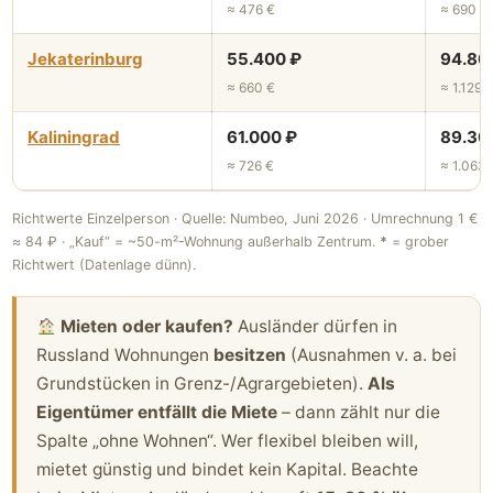
≈ 476 €
≈ 690 €
Jekaterinburg
55.400 ₽
94.80
≈ 660 €
≈ 1.129 
Kaliningrad
61.000 ₽
89.30
≈ 726 €
≈ 1.063 
Richtwerte Einzelperson · Quelle: Numbeo, Juni 2026 · Umrechnung 1 €
≈ 84 ₽ · „Kauf“ = ~50-m²-Wohnung außerhalb Zentrum.
*
= grober
Richtwert (Datenlage dünn).
Mieten oder kaufen?
Ausländer dürfen in
Russland Wohnungen
besitzen
(Ausnahmen v. a. bei
Grundstücken in Grenz-/Agrargebieten).
Als
Eigentümer entfällt die Miete
– dann zählt nur die
Spalte „ohne Wohnen“. Wer flexibel bleiben will,
mietet günstig und bindet kein Kapital. Beachte