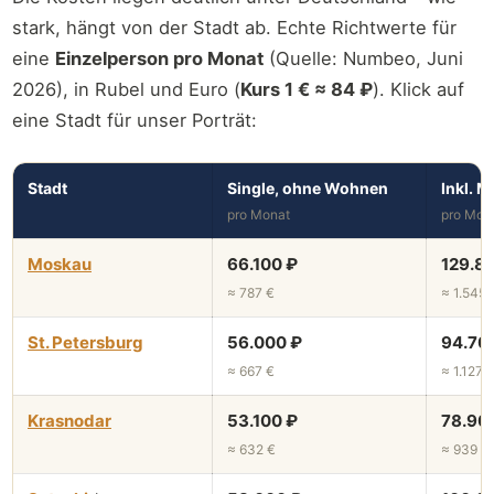
stark, hängt von der Stadt ab. Echte Richtwerte für
eine
Einzelperson pro Monat
(Quelle: Numbeo, Juni
2026), in Rubel und Euro (
Kurs 1 € ≈ 84 ₽
). Klick auf
eine Stadt für unser Porträt:
Stadt
Single, ohne Wohnen
Inkl. M
pro Monat
pro Mon
Moskau
66.100 ₽
129.8
≈ 787 €
≈ 1.545 
St. Petersburg
56.000 ₽
94.70
≈ 667 €
≈ 1.127 
Krasnodar
53.100 ₽
78.90
≈ 632 €
≈ 939 €