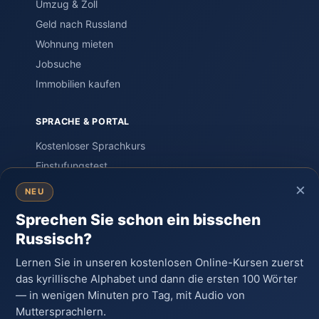
Umzug & Zoll
Geld nach Russland
Wohnung mieten
Jobsuche
Immobilien kaufen
SPRACHE & PORTAL
Kostenloser Sprachkurs
Einstufungstest
×
Sprachreisen
NEU
PORTAL – Community
Sprechen Sie schon ein bisschen
Wissen & Ratgeber
Russisch?
Russland-Knigge
Lernen Sie in unseren kostenlosen Online-Kursen zuerst
Kontakt
das kyrillische Alphabet und dann die ersten 100 Wörter
— in wenigen Minuten pro Tag, mit Audio von
Muttersprachlern.