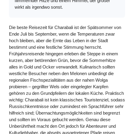
flimmernder Hitze und einem Himmel, der größer
wirkt als irgendwo sonst.
Die beste Reisezeit für Charabali ist der Spätsommer von
Ende Juli bis September, wenn die Temperaturen zwar
hoch bleiben, aber die Ernte das Leben in der Stadt
bestimmt und eine festliche Stimmung herrscht.
Frühjahrsreisende hingegen erleben die Steppe in einem
kurzen, aber betörenden Grün, bevor die Sommerhitze
alles in Gold und Ocker verwandelt. Kulinarisch sollten
westliche Besucher neben den Melonen unbedingt die
regionalen Fischspezialitäten aus der nahen Wolga
probieren – gegrillter Wels oder eingelegter Karpfen
gehören zu den Grundpfeilern der lokalen Küche. Praktisch
wichtig: Charabali ist kein klassisches Touristenziel, sodass
Russischkenntnisse oder zumindest ein Sprachführer sehr
hilfreich sind; Übernachtungsmöglichkeiten sind begrenzt
und sollten im Voraus gebucht werden. Genau diese
Unberührtheit macht den Ort jedoch für Abenteurer und
Kulturliebhaber, die abseits ausgetretener Pfade reisen