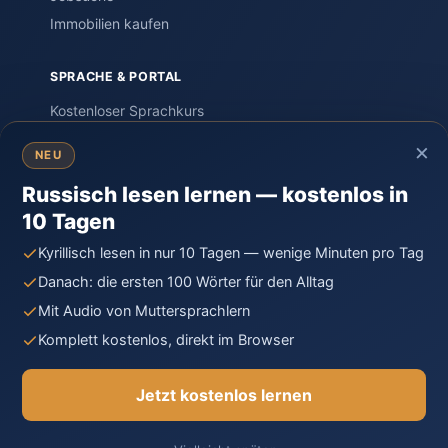
Immobilien kaufen
SPRACHE & PORTAL
Kostenloser Sprachkurs
Einstufungstest
×
NEU
Sprachreisen
Russisch lesen lernen — kostenlos in
PORTAL – Community
10 Tagen
Wissen & Ratgeber
Russland-Knigge
Kyrillisch lesen in nur 10 Tagen — wenige Minuten pro Tag
Kontakt
Danach: die ersten 100 Wörter für den Alltag
Mit Audio von Muttersprachlern
Komplett kostenlos, direkt im Browser
© 2026 Moya Rossiya · Unabhängiges Privatprojekt,
gegründet von Auswanderern in Russland.
Jetzt kostenlos lernen
Impressum
Datenschutz
Cookie-Richtlinie
AGB