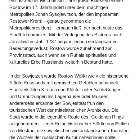
einflussreicher Bischofssitz. Ihre größte Blütezeit erlebte
Rostow im 17. Jahrhundert unter dem mächtigen
Metropoliten Jonah Sysojewitsch, der den imposanten
Rostower Kreml – genau genommen die
Metropolitenresidenz – erbauen ließ, der noch heute das
Stadtbild dominiert. Mit der Verlegung des Bistums nach
Jaroslawl im Jahr 1787 begann jedoch ein langsamer
Bedeutungsverlust: Rostow wurde zunehmend zur
Provinzstadt, auch wenn sein Ruf als spirituelles und
kulturelles Erbe Russlands weiterhin Bestand hatte.
In der Sowjetzeit wurde Rostow Weliki wie viele historische
Städte Russlands mit gemischten Gefühlen behandelt.
Einerseits litten Kirchen und Klöster unter Schließungen
und Umnutzungen als Lagerhäuser oder Museen,
andererseits erkannte der Sowjetstaat früh den
touristischen Wert der mittelalterlichen Architektur. Die
Stadt wurde in die legendäre Route des „Goldenen Rings“
aufgenommen – jener Reihe historischer Städte nordöstlich
von Moskau, die sowjetischen wie ausländischen Touristen
die Wurzeln der russischen Kultur nahebringen sollte.