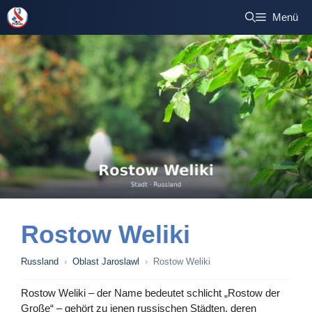
Zum
Menü
Inhalt
springen
Rostow Weliki
Russland
›
Oblast Jaroslawl
›
Rostow Weliki
Rostow Weliki – der Name bedeutet schlicht „Rostow der
Große“ – gehört zu jenen russischen Städten, deren