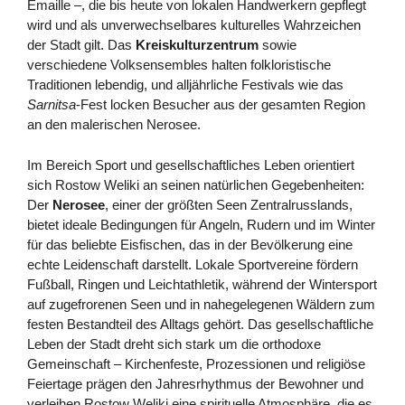
Emaille –, die bis heute von lokalen Handwerkern gepflegt
wird und als unverwechselbares kulturelles Wahrzeichen
der Stadt gilt. Das
Kreiskulturzentrum
sowie
verschiedene Volksensembles halten folkloristische
Traditionen lebendig, und alljährliche Festivals wie das
Sarnitsa
-Fest locken Besucher aus der gesamten Region
an den malerischen Nerosee.
Im Bereich Sport und gesellschaftliches Leben orientiert
sich Rostow Weliki an seinen natürlichen Gegebenheiten:
Der
Nerosee
, einer der größten Seen Zentralrusslands,
bietet ideale Bedingungen für Angeln, Rudern und im Winter
für das beliebte Eisfischen, das in der Bevölkerung eine
echte Leidenschaft darstellt. Lokale Sportvereine fördern
Fußball, Ringen und Leichtathletik, während der Wintersport
auf zugefrorenen Seen und in nahegelegenen Wäldern zum
festen Bestandteil des Alltags gehört. Das gesellschaftliche
Leben der Stadt dreht sich stark um die orthodoxe
Gemeinschaft – Kirchenfeste, Prozessionen und religiöse
Feiertage prägen den Jahresrhythmus der Bewohner und
verleihen Rostow Weliki eine spirituelle Atmosphäre, die es