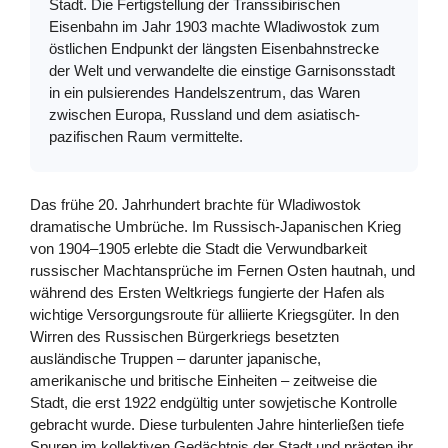
Stadt. Die Fertigstellung der Transsibirischen
Eisenbahn im Jahr 1903 machte Wladiwostok zum
östlichen Endpunkt der längsten Eisenbahnstrecke
der Welt und verwandelte die einstige Garnisonsstadt
in ein pulsierendes Handelszentrum, das Waren
zwischen Europa, Russland und dem asiatisch-
pazifischen Raum vermittelte.
Das frühe 20. Jahrhundert brachte für Wladiwostok
dramatische Umbrüche. Im Russisch-Japanischen Krieg
von 1904–1905 erlebte die Stadt die Verwundbarkeit
russischer Machtansprüche im Fernen Osten hautnah, und
während des Ersten Weltkriegs fungierte der Hafen als
wichtige Versorgungsroute für alliierte Kriegsgüter. In den
Wirren des Russischen Bürgerkriegs besetzten
ausländische Truppen – darunter japanische,
amerikanische und britische Einheiten – zeitweise die
Stadt, die erst 1922 endgültig unter sowjetische Kontrolle
gebracht wurde. Diese turbulenten Jahre hinterließen tiefe
Spuren im kollektiven Gedächtnis der Stadt und prägten ihr