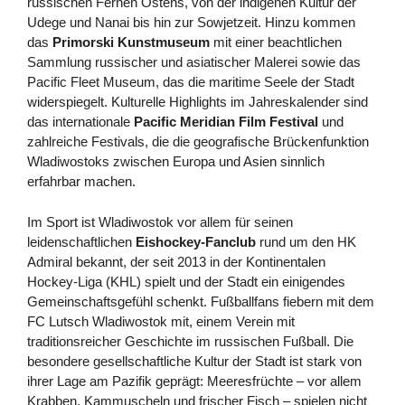
russischen Fernen Ostens, von der indigenen Kultur der
Udege und Nanai bis hin zur Sowjetzeit. Hinzu kommen
das
Primorski Kunstmuseum
mit einer beachtlichen
Sammlung russischer und asiatischer Malerei sowie das
Pacific Fleet Museum, das die maritime Seele der Stadt
widerspiegelt. Kulturelle Highlights im Jahreskalender sind
das internationale
Pacific Meridian Film Festival
und
zahlreiche Festivals, die die geografische Brückenfunktion
Wladiwostoks zwischen Europa und Asien sinnlich
erfahrbar machen.
Im Sport ist Wladiwostok vor allem für seinen
leidenschaftlichen
Eishockey-Fanclub
rund um den HK
Admiral bekannt, der seit 2013 in der Kontinentalen
Hockey-Liga (KHL) spielt und der Stadt ein einigendes
Gemeinschaftsgefühl schenkt. Fußballfans fiebern mit dem
FC Lutsch Wladiwostok mit, einem Verein mit
traditionsreicher Geschichte im russischen Fußball. Die
besondere gesellschaftliche Kultur der Stadt ist stark von
ihrer Lage am Pazifik geprägt: Meeresfrüchte – vor allem
Krabben, Kammuscheln und frischer Fisch – spielen nicht