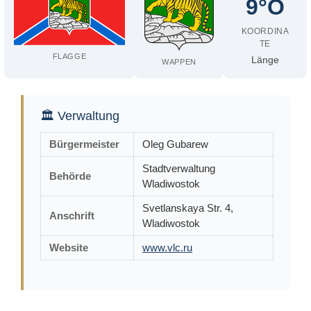
9°O
KOORDINA
TE
FLAGGE
Länge
WAPPEN
🏛 Verwaltung
Bürgermeister
Oleg Gubarew
Stadtverwaltung
Behörde
Wladiwostok
Svetlanskaya Str. 4,
Anschrift
Wladiwostok
Website
www.vlc.ru