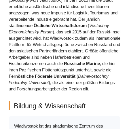
(
Svobodny Port Vladivostok
) im Jahr 2015 hat die Stadt
erhebliche ausländische und inländische Investitionen
angezogen, was neue Impulse für Logistik, Tourismus und
verarbeitende Industrie gebracht hat. Der jährlich
stattfindende
Östliche Wirtschaftsforum
(
Vostochny
Ekonomichesky Forum
), das seit 2015 auf der Russki-Insel
ausgerichtet wird, hat Wladiwostok zudem als internationale
Plattform für Wirtschaftsgespräche zwischen Russland und
den asiatischen Partnerländern etabliert. Größte öffentliche
Arbeitgeber sind neben Hafenbetrieben und
Fischereikonzernen auch die
Russische Marine
, die hier
ihren Pazifischen Flottenstützpunkt unterhält, sowie die
Fernöstliche Föderale Universität
(
Dalnevostochny
Federalny Universitet
), die als einer der größten Bildungs-
und Forschungsarbeitgeber der Region gilt.
Bildung & Wissenschaft
Wladiwostok ist das akademische Zentrum des