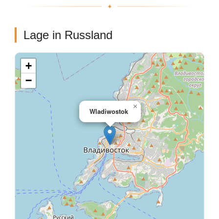
Lage in Russland
+
−
×
Wladiwostok