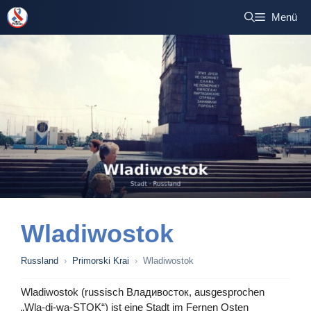
Zum
Menü
Inhalt
springen
Wladiwostok
Russland
›
Primorski Krai
›
Wladiwostok
Wladiwostok (russisch Владивосток, ausgesprochen
„Wla-di-wa-STOK“) ist eine Stadt im Fernen Osten