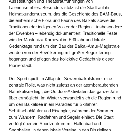
Ausstellungen und Theateraufführungen von
Laienensembles. Besonders stolz ist die Stadt auf ihr
Heimatkundemuseum, das die Geschichte des BAM-Baus,
die einheimische Flora und Fauna des Baikals sowie die
Traditionen der indigenen Völker der Region – insbesondere
der Ewenken – lebendig dokumentiert. Traditionelle Feste
wie der Masleniza-Karneval im Frühjahr und lokale
Gedenktage rund um den Bau der Baikal-Amur-Magistrale
werden von der Bevölkerung mit großer Begeisterung
begangen und pflegen das kollektive Gedächtnis dieser
Pionierstadt.
Der Sport spielt im Alltag der Sewerobaikalskaner eine
zentrale Rolle, was nicht zuletzt an der atemberaubenden
Naturkulisse liegt, die Outdoor-Aktivitäten das ganze Jahr
über ermöglicht. Im Winter verwandelt sich die Region rund
um den Baikalsee in ein Paradies für Skifahrer,
Schlittschuhläufer und Eisangler, während der Sommer
zum Wandern, Radfahren und Segeln einlädt. Die Stadt
verfügt über ein Sportzentrum mit Hallenbad und
Sporthallen, in denen lokale Vereine in den Disziplinen