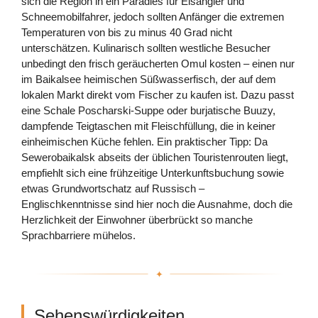
sich die Region in ein Paradies für Eisangler und
Schneemobilfahrer, jedoch sollten Anfänger die extremen
Temperaturen von bis zu minus 40 Grad nicht
unterschätzen. Kulinarisch sollten westliche Besucher
unbedingt den frisch geräucherten Omul kosten – einen nur
im Baikalsee heimischen Süßwasserfisch, der auf dem
lokalen Markt direkt vom Fischer zu kaufen ist. Dazu passt
eine Schale Poscharski-Suppe oder burjatische Buuzy,
dampfende Teigtaschen mit Fleischfüllung, die in keiner
einheimischen Küche fehlen. Ein praktischer Tipp: Da
Sewerobaikalsk abseits der üblichen Touristenrouten liegt,
empfiehlt sich eine frühzeitige Unterkunftsbuchung sowie
etwas Grundwortschatz auf Russisch –
Englischkenntnisse sind hier noch die Ausnahme, doch die
Herzlichkeit der Einwohner überbrückt so manche
Sprachbarriere mühelos.
Sehenswürdigkeiten