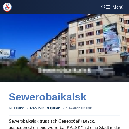
Zum
Menü
Inhalt
springen
Sewerobaikalsk
Russland
›
Republik Burjatien
›
Sewerobaikalsk
Sewerobaikalsk (russisch Северобайкальск,
ausgesprochen „Sje-we-ro-bai-KALSK“) ist eine Stadt in der