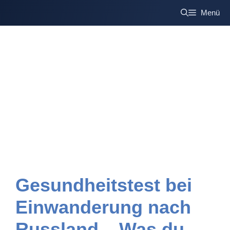
Zum
Menü
Inhalt
springen
Gesundheitstest bei
Einwanderung nach
Russland – Was du