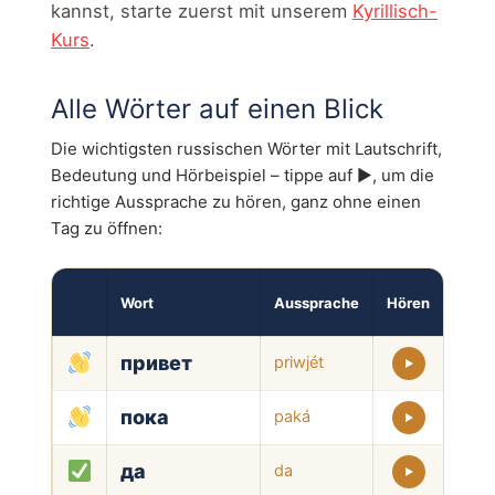
kannst, starte zuerst mit unserem
Kyrillisch-
Kurs
.
Alle Wörter auf einen Blick
Die wichtigsten russischen Wörter mit Lautschrift,
Bedeutung und Hörbeispiel – tippe auf ▶, um die
richtige Aussprache zu hören, ganz ohne einen
Tag zu öffnen:
Wort
Aussprache
Hören
Bede
привет
priwjét
hallo
пока
paká
tsch
да
da
ja