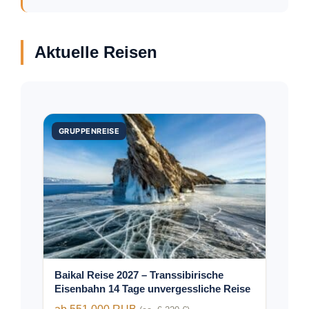
Aktuelle Reisen
Dieses
GRUPPENREISE
Produkt
weist
mehrere
Varianten
auf.
Die
Optionen
können
auf
der
Baikal Reise 2027 – Transsibirische
Produktseite
Eisenbahn 14 Tage unvergessliche Reise
gewählt