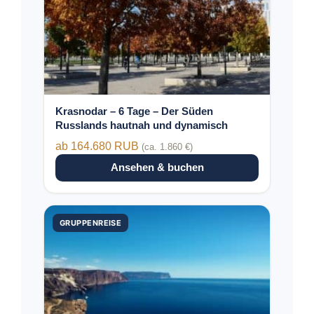
mehrere
Varianten
auf.
Die
Optionen
können
auf
der
Krasnodar – 6 Tage – Der Süden
Produktseite
Russlands hautnah und dynamisch
gewählt
ab 164.680 RUB
(ca. 1.860 €)
werden
Ansehen & buchen
Dieses
GRUPPENREISE
Produkt
weist
mehrere
Varianten
auf.
Die