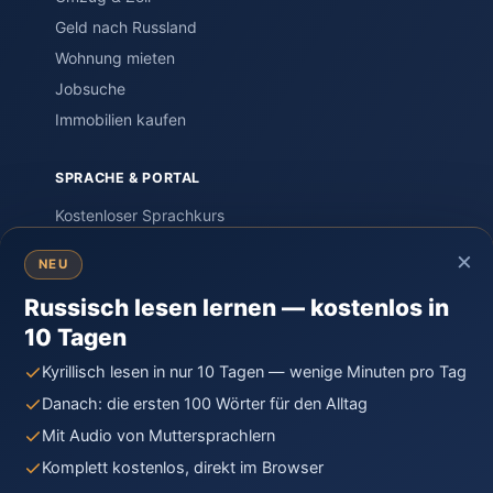
Geld nach Russland
Wohnung mieten
Jobsuche
Immobilien kaufen
SPRACHE & PORTAL
Kostenloser Sprachkurs
Einstufungstest
×
NEU
Sprachreisen
Russisch lesen lernen — kostenlos in
PORTAL – Community
10 Tagen
Wissen & Ratgeber
Russland-Knigge
Kyrillisch lesen in nur 10 Tagen — wenige Minuten pro Tag
Kontakt
Danach: die ersten 100 Wörter für den Alltag
Mit Audio von Muttersprachlern
Komplett kostenlos, direkt im Browser
© 2026 Moya Rossiya · Unabhängiges Privatprojekt,