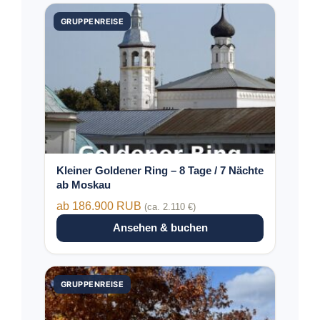
Dieses
GRUPPENREISE
Produkt
weist
mehrere
Varianten
auf.
Die
Optionen
können
auf
der
Kleiner Goldener Ring – 8 Tage / 7 Nächte
Produktseite
ab Moskau
gewählt
ab 186.900 RUB
(ca. 2.110 €)
werden
Ansehen & buchen
Dieses
GRUPPENREISE
Produkt
weist