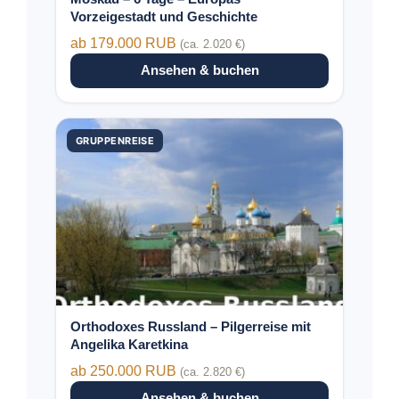
Produktseite
Vorzeigestadt und Geschichte
gewählt
ab 179.000 RUB
(ca. 2.020 €)
werden
Ansehen & buchen
Dieses
GRUPPENREISE
Produkt
weist
mehrere
Varianten
auf.
Die
Optionen
können
auf
der
Orthodoxes Russland – Pilgerreise mit
Produktseite
Angelika Karetkina
gewählt
ab 250.000 RUB
(ca. 2.820 €)
werden
Ansehen & buchen