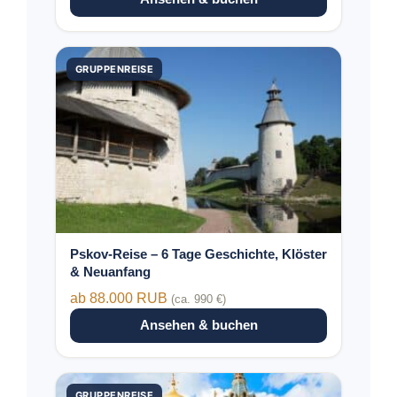
Dieses
GRUPPENREISE
Produkt
weist
mehrere
Varianten
auf.
Die
Optionen
können
auf
der
Pskov-Reise – 6 Tage Geschichte, Klöster
Produktseite
& Neuanfang
gewählt
ab 88.000 RUB
(ca. 990 €)
werden
Ansehen & buchen
Dieses
GRUPPENREISE