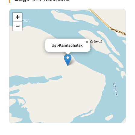
+
−
×
Ust-Kamtschatsk