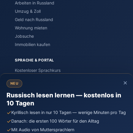
Arbeiten in Russland
Umzug & Zoll
Geld nach Russland
Wohnung mieten
Jobsuche
Immobilien kaufen
SPRACHE & PORTAL
Kostenloser Sprachkurs
Einstufungstest
×
NEU
Sprachreisen
Russisch lesen lernen — kostenlos in
PORTAL – Community
10 Tagen
Wissen & Ratgeber
Russland-Knigge
Kyrillisch lesen in nur 10 Tagen — wenige Minuten pro Tag
Kontakt
Danach: die ersten 100 Wörter für den Alltag
Mit Audio von Muttersprachlern