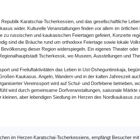
er Republik Karatschai-Tscherkessien, und das gesellschaftliche Lebe
sus wider. Kulturelle Veranstaltungen finden vor allem im örtlichen K
e zu russischen und kaukasischen Feiertagen gefeiert, Konzerte regi
endig sind die Bräuche rund um orthodoxe Feiertage sowie lokale Vol
Bevölkerung dieser Region widerspiegeln. Ein eigenes Theater oder 
 Regionalhauptstadt Tscherkessk, wo Museen, Ausstellungen und Thea
sport und Freiluftaktivitäten das Leben in Ust-Dsheguntinskaja, begü
Großen Kaukasus. Angeln, Wandern und in der kalten Jahreszeit auc
anisierter Vereinssport wird auf Schul- und Dorfebene betrieben, wobe
fühl wird durch gemeinsame Dorfveranstaltungen, saisonale Märkte u
ser kleinen, aber lebendigen Siedlung im Herzen des Nordkaukasus 
dtchen im Herzen Karatschai-Tscherkessiens, empfängt Besucher mit