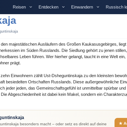
Reisen
Entdecken
Einwandern
Russisch l
kaja
untinskaja
den majestätischen Ausläufern des Großen Kaukasusgebirges, liegt 
herkessien im Süden Russlands. Die Siedlung gehört zu jenen stillen
elbares Leben führen. Wer hierher gelangt, taucht in eine Welt ein, 
hner prägt.
d zehn Einwohnern zählt Ust-Dsheguntinskaja zu den kleinsten bewoh
haft besiedelten Ortschaften Russlands. Diese außergewöhnliche Ei
ich jeder jeden, das Gemeinschaftsgefühl ist unmittelbar spürbar un
ie Abgeschiedenheit ist dabei kein Makel, sondern ein Charakterzug,
guntinskaja
★ A
untinskaja besonders macht – oder setz es direkt auf deine