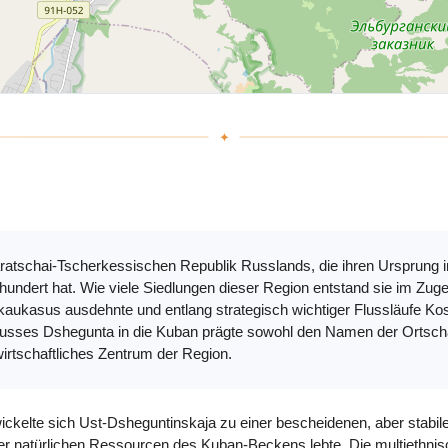
aratschai-Tscherkessischen Republik Russlands, die ihren Ursprung i
rhundert hat. Wie viele Siedlungen dieser Region entstand sie im Zug
kaukasus ausdehnte und entlang strategisch wichtiger Flussläufe Ko
usses Dshegunta in die Kuban prägte sowohl den Namen der Ortschaft
rtschaftliches Zentrum der Region.
ickelte sich Ust-Dsheguntinskaja zu einer bescheidenen, aber stabil
er natürlichen Ressourcen des Kuban-Beckens lebte. Die multiethni