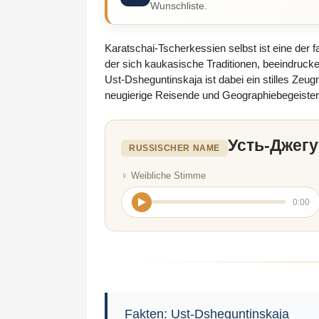
Wunschliste.
Karatschai-Tscherkessien selbst ist eine der
der sich kaukasische Traditionen, beeindruck
Ust-Dsheguntinskaja ist dabei ein stilles Zeug
neugierige Reisende und Geographiebegeistert
Усть-Джегу
RUSSISCHER NAME
♀ Weibliche Stimme
0:00
Fakten: Ust-Dsheguntinskaja