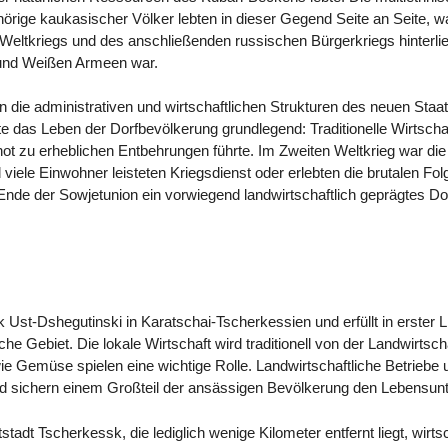
ige kaukasischer Völker lebten in dieser Gegend Seite an Seite, was 
n Weltkriegs und des anschließenden russischen Bürgerkriegs hinterl
und Weißen Armeen war.
 die administrativen und wirtschaftlichen Strukturen des neuen Staate
te das Leben der Dorfbevölkerung grundlegend: Traditionelle Wirtsch
ot zu erheblichen Entbehrungen führte. Im Zweiten Weltkrieg war d
viele Einwohner leisteten Kriegsdienst oder erlebten die brutalen F
Ende der Sowjetunion ein vorwiegend landwirtschaftlich geprägtes Do
 Ust-Dshegutinski in Karatschai-Tscherkessien und erfüllt in erster L
he Gebiet. Die lokale Wirtschaft wird traditionell von der Landwirtsc
e Gemüse spielen eine wichtige Rolle. Landwirtschaftliche Betriebe
d sichern einem Großteil der ansässigen Bevölkerung den Lebensunt
tadt Tscherkessk, die lediglich wenige Kilometer entfernt liegt, wirt