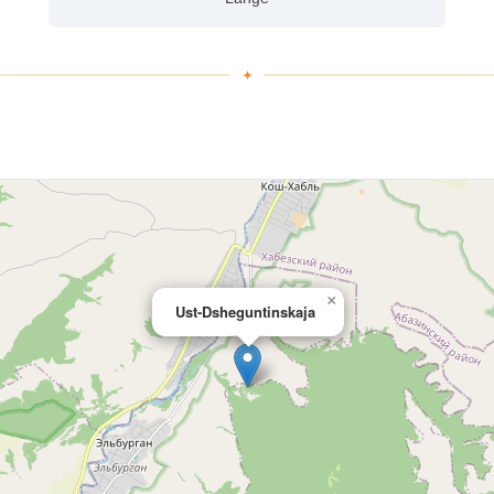
×
Ust-Dsheguntinskaja