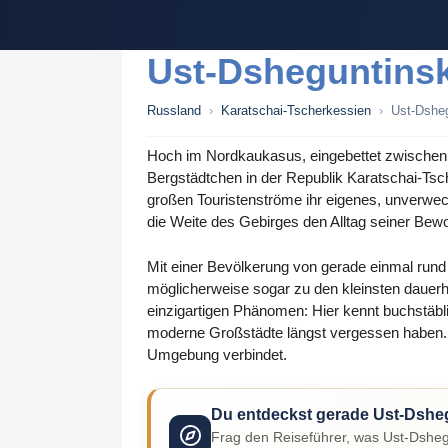
Zum
Inhalt
springen
Ust-Dsheguntins
Russland
›
Karatschai-Tscherkessien
›
Ust-Dsheg
Hoch im Nordkaukasus, eingebettet zwischen 
Bergstädtchen in der Republik Karatschai-Tsc
großen Touristenströme ihr eigenes, unverwechs
die Weite des Gebirges den Alltag seiner Bewo
Mit einer Bevölkerung von gerade einmal run
möglicherweise sogar zu den kleinsten dauer
einzigartigen Phänomen: Hier kennt buchstäbl
moderne Großstädte längst vergessen haben. D
Umgebung verbindet.
Du entdeckst gerade Ust-Dshe
Frag den Reiseführer, was Ust-Dsheg