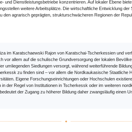
rie- und Dienstleistungsbetriebe konzentrieren. Auf lokaler Ebene biet
stellen weitere Arbeitsplätze. Die wirtschaftliche Entwicklung der 
zu den agrarisch geprägten, strukturschwächeren Regionen der Repub
aniza im Karatschaewski Rajon von Karatschai-Tscherkessien und ve
ch vor allem auf die schulische Grundversorgung der lokalen Bevölkeru
 der umliegenden Siedlungen versorgt, während weiterführende Bildu
herkessk zu finden sind – vor allem die Nordkaukasische Staatlich
rsitäten. Eigene Forschungseinrichtungen oder Hochschulen existieren
den in der Regel von Institutionen in Tscherkessk oder im weiteren no
bedeutet der Zugang zu höherer Bildung daher zwangsläufig einen 