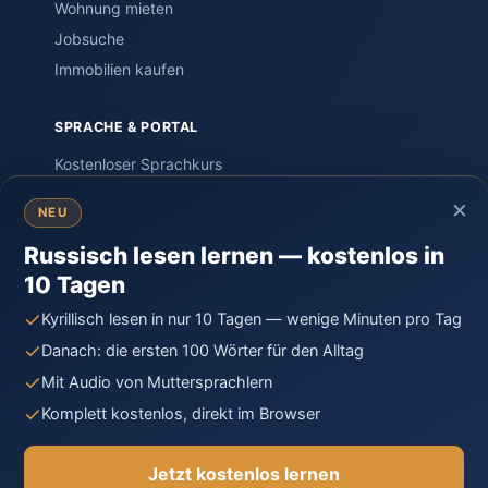
Wohnung mieten
Jobsuche
Immobilien kaufen
SPRACHE & PORTAL
Kostenloser Sprachkurs
Einstufungstest
×
NEU
Sprachreisen
Russisch lesen lernen — kostenlos in
PORTAL – Community
10 Tagen
Wissen & Ratgeber
Russland-Knigge
Kyrillisch lesen in nur 10 Tagen — wenige Minuten pro Tag
Kontakt
Danach: die ersten 100 Wörter für den Alltag
Mit Audio von Muttersprachlern
Komplett kostenlos, direkt im Browser
© 2026 Moya Rossiya · Unabhängiges Privatprojekt,
gegründet von Auswanderern in Russland.
Jetzt kostenlos lernen
Impressum
Datenschutz
Cookie-Richtlinie
AGB