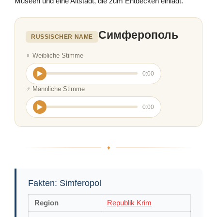
Museen und eine Altstadt, die zum Entdecken einlädt.
Симферополь
RUSSISCHER NAME
♀ Weibliche Stimme
0:00
♂ Männliche Stimme
0:00
Fakten: Simferopol
Region
Republik Krim