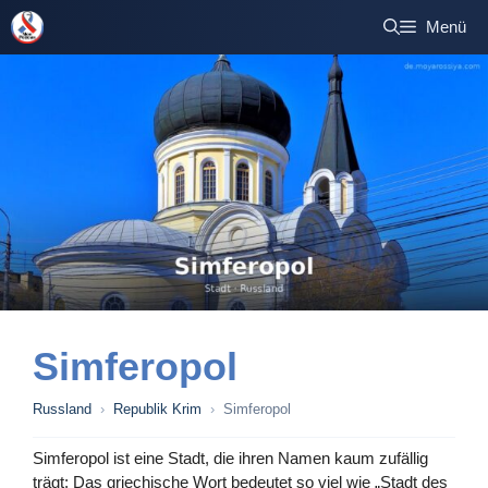
Zum
Menü
Inhalt
springen
Simferopol
Russland
›
Republik Krim
›
Simferopol
Simferopol ist eine Stadt, die ihren Namen kaum zufällig
trägt: Das griechische Wort bedeutet so viel wie „Stadt des