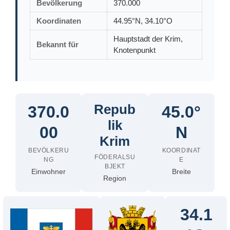
Bevölkerung
370.000
Koordinaten
44.95°N, 34.10°O
Hauptstadt der Krim,
Bekannt für
Knotenpunkt
Repub
370.0
45.0°
lik
00
N
Krim
BEVÖLKERU
KOORDINAT
FÖDERALSU
NG
E
BJEKT
Einwohner
Breite
Region
34.1