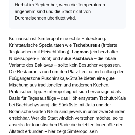
Herbst im September, wenn die Temperaturen
angenehm sind und die Stadt nicht von
Durchreisenden überflutet wird.
Kulinarisch ist Simferopol eine echte Entdeckung:
Krimtatarische Spezialitäten wie
Tschebureки
(frittierte
Teigtaschen mit Fleischfüllung),
Lagman
(ein herzhafter
Nudelsuppen-Eintopf) und süße
Pachtawa
– die lokale
Variante des Baklavas – sollte kein Besucher verpassen.
Die Restaurants rund um den Platz Lenina und entlang der
Fußgängerzone Puschinskaja-Straße bieten eine gute
Mischung aus traditionellen und modernen Küchen.
Praktischer Tipp: Simferopol eignet sich hervorragend als
Basis für Tagesausflüge – das Höhlensystem Tschufut-Kale
bei Bachtschyssaraj, die Südküste mit Jalta und der
Botanische Garten Nikita sind jeweils in unter zwei Stunden
erreichbar. Wer die Stadt wirklich verstehen möchte, sollte
abseits der touristischen Pfade die belebten Innenhöfe der
Altstadt erkunden – hier zeigt Simferopol sein