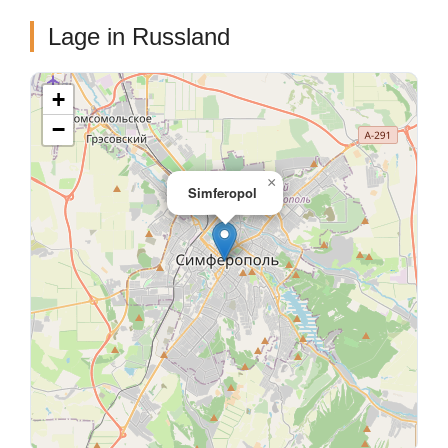
Lage in Russland
+
−
×
Simferopol