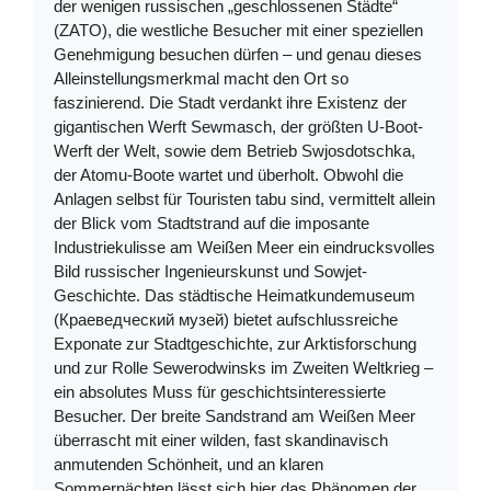
der wenigen russischen „geschlossenen Städte“
(ZATO), die westliche Besucher mit einer speziellen
Genehmigung besuchen dürfen – und genau dieses
Alleinstellungsmerkmal macht den Ort so
faszinierend. Die Stadt verdankt ihre Existenz der
gigantischen Werft Sewmasch, der größten U-Boot-
Werft der Welt, sowie dem Betrieb Swjosdotschka,
der Atomu-Boote wartet und überholt. Obwohl die
Anlagen selbst für Touristen tabu sind, vermittelt allein
der Blick vom Stadtstrand auf die imposante
Industriekulisse am Weißen Meer ein eindrucksvolles
Bild russischer Ingenieurskunst und Sowjet-
Geschichte. Das städtische Heimatkundemuseum
(Краеведческий музей) bietet aufschlussreiche
Exponate zur Stadtgeschichte, zur Arktisforschung
und zur Rolle Sewerodwinsks im Zweiten Weltkrieg –
ein absolutes Muss für geschichtsinteressierte
Besucher. Der breite Sandstrand am Weißen Meer
überrascht mit einer wilden, fast skandinavisch
anmutenden Schönheit, und an klaren
Sommernächten lässt sich hier das Phänomen der