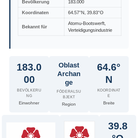
Bevölkerung
183.000
Koordinaten
64.57°N, 39.83°O
Atomu-Bootswerft,
Bekannt für
Verteidigungsindustrie
Oblast
183.0
64.6°
Archan
00
N
ge
BEVÖLKERU
KOORDINAT
FÖDERALSU
NG
E
BJEKT
Einwohner
Breite
Region
39.8