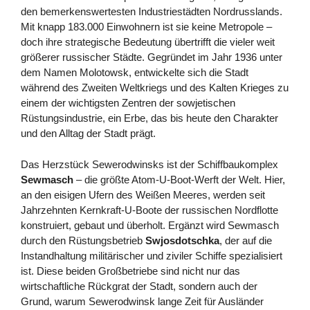
den bemerkenswertesten Industriestädten Nordrusslands.
Mit knapp 183.000 Einwohnern ist sie keine Metropole –
doch ihre strategische Bedeutung übertrifft die vieler weit
größerer russischer Städte. Gegründet im Jahr 1936 unter
dem Namen Molotowsk, entwickelte sich die Stadt
während des Zweiten Weltkriegs und des Kalten Krieges zu
einem der wichtigsten Zentren der sowjetischen
Rüstungsindustrie, ein Erbe, das bis heute den Charakter
und den Alltag der Stadt prägt.
Das Herzstück Sewerodwinsks ist der Schiffbaukomplex
Sewmasch
– die größte Atom-U-Boot-Werft der Welt. Hier,
an den eisigen Ufern des Weißen Meeres, werden seit
Jahrzehnten Kernkraft-U-Boote der russischen Nordflotte
konstruiert, gebaut und überholt. Ergänzt wird Sewmasch
durch den Rüstungsbetrieb
Swjosdotschka
, der auf die
Instandhaltung militärischer und ziviler Schiffe spezialisiert
ist. Diese beiden Großbetriebe sind nicht nur das
wirtschaftliche Rückgrat der Stadt, sondern auch der
Grund, warum Sewerodwinsk lange Zeit für Ausländer