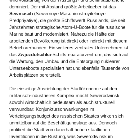
dominiert. Der mit Abstand größte Arbeitgeber ist das
Sewmasch
(Sewernoye Maschinostroyitelnoye
Predpriyatiye), die größte Schiffswerft Russlands, die seit
Jahrzehnten strategische Atom-U-Boote für die russische
Marine baut und modernisiert. Nahezu die Hälfte der
arbeitenden Bevölkerung ist direkt oder indirekt mit diesem
Betrieb verbunden. Ein weiteres zentrales Unternehmen ist
das
Zwjozdotschka
-Schiffsreparaturzentrum, das sich auf
die Wartung, den Umbau und die Entsorgung nuklearer
Unterseeboote spezialisiert hat und ebenfalls Tausende von
Arbeitsplätzen bereitstellt.
Die einseitige Ausrichtung der Stadtökonomie auf den
militärisch-industriellen Komplex macht Sewerodwinsk
sowohl wirtschaftlich bedeutsam als auch strukturell
verwundbar: Konjunkturschwankungen im
Verteidigungsbudget des russischen Staates wirken sich
unmittelbar auf die Beschäftigungslage aus. Dennoch
profitiert die Stadt von dauerhaft hohen staatlichen
Investitionen in die Rüstung, was Sewerodwinsk im