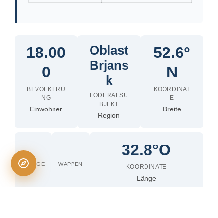
Oblast
18.00
52.6°
Brjans
0
N
k
BEVÖLKERU
KOORDINAT
FÖDERALSU
NG
E
BJEKT
Einwohner
Breite
Region
32.8°O
FLAGGE
WAPPEN
KOORDINATE
Länge