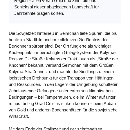
Region – allen voran Gold und Zinn, die das
Schicksal dieser abgelegenen Landschaft für
Jahrzehnte prägen sollten.
Die Sowjetzeit hinterließ in Seimchan tiefe Spuren, die bis
heute im Stadtbild und im kollektiven Gedächtnis der
Bewohner spürbar sind. Der Ort fungierte als wichtiger
Knotenpunkt im berüchtigten Gulag-System der Kolyma-
Region: Die Straße Kolymsker Trakt, auch als „Straße der
Knochen“ bekannt, verband Seimchan mit dem Großen
Kolyma-Straßennetz und machte die Siedlung zu einem
logistischen Drehpunkt für den Transport von Häftlingen
und Ressourcen. In den Lagern der Umgebung schufteten
Zehntausende Gefangene unter extremen klimatischen
Bedingungen – bei Temperaturen, die im Winter auf unter
minus fünfzig Grad Celsius sinken können – beim Abbau
von Gold und anderen Bodenschätzen für die sowjetische
Wirtschaft.
Mit dem Ende der Stalinzeit und der schrittweisen