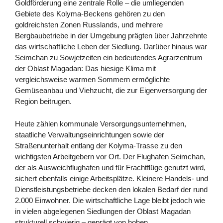
Goldförderung eine zentrale Rolle – die umliegenden
Gebiete des Kolyma-Beckens gehören zu den
goldreichsten Zonen Russlands, und mehrere
Bergbaubetriebe in der Umgebung prägten über Jahrzehnte
das wirtschaftliche Leben der Siedlung. Darüber hinaus war
Seimchan zu Sowjetzeiten ein bedeutendes Agrarzentrum
der Oblast Magadan: Das hiesige Klima mit
vergleichsweise warmen Sommern ermöglichte
Gemüseanbau und Viehzucht, die zur Eigenversorgung der
Region beitrugen.
Heute zählen kommunale Versorgungsunternehmen,
staatliche Verwaltungseinrichtungen sowie der
Straßenunterhalt entlang der Kolyma-Trasse zu den
wichtigsten Arbeitgebern vor Ort. Der Flughafen Seimchan,
der als Ausweichflughafen und für Frachtflüge genutzt wird,
sichert ebenfalls einige Arbeitsplätze. Kleinere Handels- und
Dienstleistungsbetriebe decken den lokalen Bedarf der rund
2.000 Einwohner. Die wirtschaftliche Lage bleibt jedoch wie
in vielen abgelegenen Siedlungen der Oblast Magadan
strukturell schwierig – geprägt von hohen