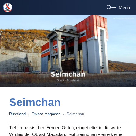
Zum
Menü
Inhalt
springen
Seimchan
Russland
›
Oblast Magadan
›
Seimchan
Tief im russischen Fernen Osten, eingebettet in die weite
Wildnis der Oblast Magadan, liegt Seimchan – eine kleine