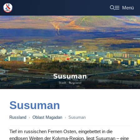
Zum
Menü
Inhalt
springen
Susuman
Russland
›
Oblast Magadan
›
Susuman
Tief im russischen Fernen Osten, eingebettet in die
endlosen Weiten der Kolyma-Region, liegt Susuman – eine