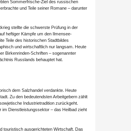
iebten Sommerfrische-Ziel des russischen
verbrachte und Teile seiner Romane – darunter
krieg stellte die schwerste Prüfung in der
auf heftiger Kämpfe um den Ilmensee-
te Teile des historischen Stadtbildes
aphisch und wirtschaftlich nur langsam. Heute
er Birkenrinden-Schriften – sogenannter
edächtnis Russlands behauptet hat.
torisch dem Salzhandel verdankte. Heute
Stadt. Zu den bedeutendsten Arbeitgebern zählt
sowjetische Industrietradition zurückgeht.
r im Dienstleistungssektor – das Heilbad zieht
 touristisch ausgerichteten Wirtschaft. Das