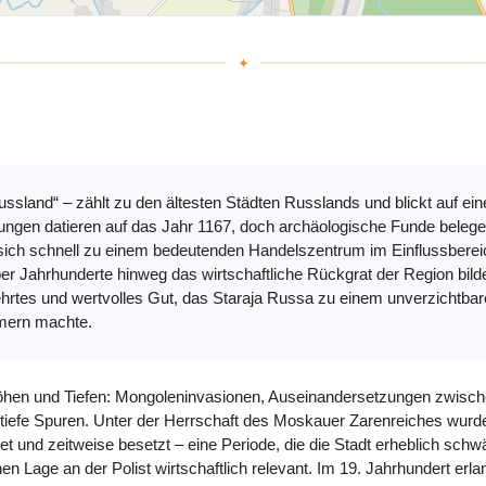
ssland“ – zählt zu den ältesten Städten Russlands und blickt auf ein
hnungen datieren auf das Jahr 1167, doch archäologische Funde belege
e sich schnell zu einem bedeutenden Handelszentrum im Einflussbere
über Jahrhunderte hinweg das wirtschaftliche Rückgrat der Region bi
gehrtes und wertvolles Gut, das Staraja Russa zu einem unverzichtb
mern machte.
Höhen und Tiefen: Mongoleninvasionen, Auseinandersetzungen zwische
n tiefe Spuren. Unter der Herrschaft des Moskauer Zarenreiches wurd
nd zeitweise besetzt – eine Periode, die die Stadt erheblich schwäc
hen Lage an der Polist wirtschaftlich relevant. Im 19. Jahrhundert er