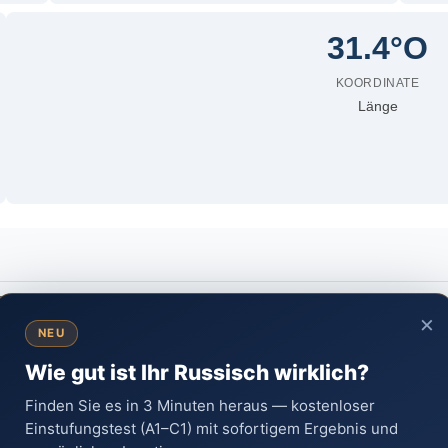
31.4°O
KOORDINATE
Länge
tverwaltung von Staraja Russa
×
aja Russa, Novgorod Oblast, Russland
NEU
Wie gut ist Ihr Russisch wirklich?
Finden Sie es in 3 Minuten heraus — kostenloser
Einstufungstest (A1–C1) mit sofortigem Ergebnis und