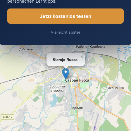
persönlichen Lerntipps.
Jetzt kostenlos testen
Vielleicht später
×
Staraja Russa