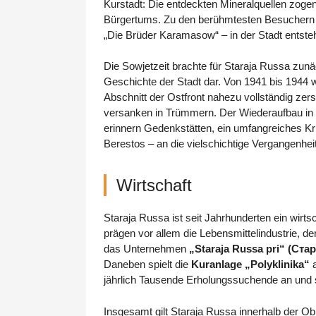
Kurstadt: Die entdeckten Mineralquellen zoge
Bürgertums. Zu den berühmtesten Besuchern zä
„Die Brüder Karamasow“ – in der Stadt entsteh
Die Sowjetzeit brachte für Staraja Russa zunäc
Geschichte der Stadt dar. Von 1941 bis 1944
Abschnitt der Ostfront nahezu vollständig zers
versanken in Trümmern. Der Wiederaufbau in d
erinnern Gedenkstätten, ein umfangreiches Kr
Berestos – an die vielschichtige Vergangenheit 
Wirtschaft
Staraja Russa ist seit Jahrhunderten ein wir
prägen vor allem die Lebensmittelindustrie, d
das Unternehmen
„Staraja Russa pri“ (Ст
Daneben spielt die
Kuranlage „Polyklinika“
a
jährlich Tausende Erholungssuchende an und st
Insgesamt gilt Staraja Russa innerhalb der Ob