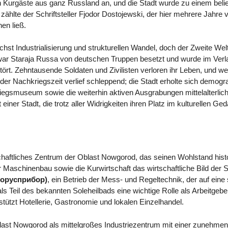
n Kurgäste aus ganz Russland an, und die Stadt wurde zu einem bel
hlte der Schriftsteller Fjodor Dostojewski, der hier mehrere Jahre 
en ließ.
hst Industrialisierung und strukturellen Wandel, doch der Zweite Welt
 war Staraja Russa von deutschen Truppen besetzt und wurde im Verl
tört. Zehntausende Soldaten und Zivilisten verloren ihr Leben, und wei
er Nachkriegszeit verlief schleppend; die Stadt erholte sich demogr
iegsmuseum sowie die weiterhin aktiven Ausgrabungen mittelalterlich
einer Stadt, die trotz aller Widrigkeiten ihren Platz im kulturellen G
tschaftliches Zentrum der Oblast Nowgorod, das seinen Wohlstand his
er Maschinenbau sowie die Kurwirtschaft das wirtschaftliche Bild der 
арорусприбор)
, ein Betrieb der Mess- und Regeltechnik, der auf eine 
ls Teil des bekannten Soleheilbads eine wichtige Rolle als Arbeitgebe
ützt Hotellerie, Gastronomie und lokalen Einzelhandel.
last Nowgorod als mittelgroßes Industriezentrum mit einer zunehmend