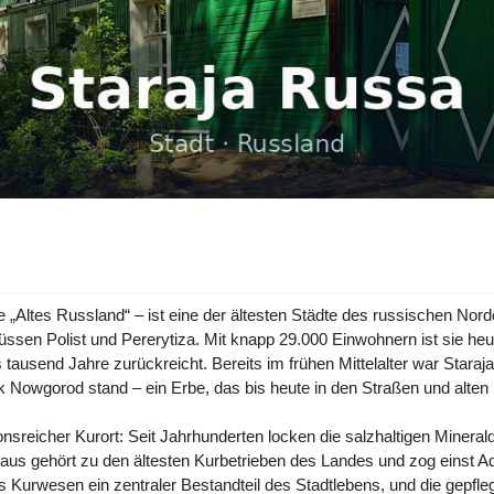
 „Altes Russland“ – ist eine der ältesten Städte des russischen Nord
ssen Polist und Pererytiza. Mit knapp 29.000 Einwohnern ist sie heut
als tausend Jahre zurückreicht. Bereits im frühen Mittelalter war Sta
k Nowgorod stand – ein Erbe, das bis heute in den Straßen und alten
tionsreicher Kurort: Seit Jahrhunderten locken die salzhaltigen Mine
 gehört zu den ältesten Kurbetrieben des Landes und zog einst Adeli
 Kurwesen ein zentraler Bestandteil des Stadtlebens, und die gepfle