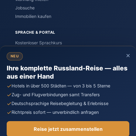
Jobsuche
Immobilien kaufen
SPRACHE & PORTAL
Kostenloser Sprachkurs
Einstufungstest
×
NEU
Sprachreisen
Ihre komplette Russland-Reise — alles
PORTAL – Community
aus einer Hand
Wissen & Ratgeber
Russland-Knigge
Hotels in über 500 Städten — von 3 bis 5 Sterne
Kontakt
Zug- und Flugverbindungen samt Transfers
Deutschsprachige Reisebegleitung & Erlebnisse
Richtpreis sofort — unverbindlich anfragen
© 2026 Moya Rossiya · Unabhängiges Privatprojekt,
gegründet von Auswanderern in Russland.
Reise jetzt zusammenstellen
Impressum
Datenschutz
Cookie-Richtlinie
AGB