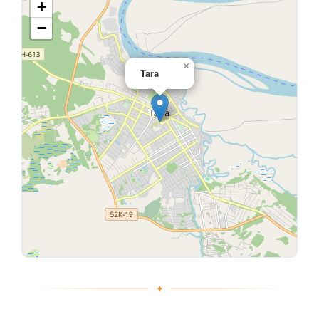
+
−
×
Tara