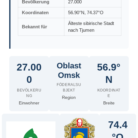
Bevölkerung
27.000
Koordinaten
56.90°N, 74.37°O
Älteste sibirische Stadt
Bekannt für
nach Tjumen
Oblast
27.00
56.9°
Omsk
0
N
FÖDERALSU
BEVÖLKERU
BJEKT
KOORDINAT
NG
E
Region
Einwohner
Breite
74.4
°O