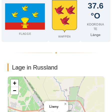
37.6
°O
KOORDINA
TE
FLAGGE
Länge
WAPPEN
Lage in Russland
+
−
×
Liwny