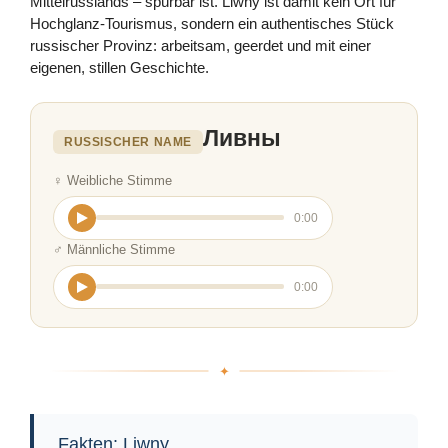
Mittelrusslands – spürbar ist. Liwny ist damit kein Ort für
Hochglanz-Tourismus, sondern ein authentisches Stück
russischer Provinz: arbeitsam, geerdet und mit einer
eigenen, stillen Geschichte.
Ливны
RUSSISCHER NAME
♀ Weibliche Stimme
0:00
♂ Männliche Stimme
0:00
Fakten: Liwny