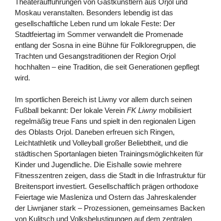
Theateraufführungen von Gastkünstlern aus Orjol und
Moskau veranstalten. Besonders lebendig ist das
gesellschaftliche Leben rund um lokale Feste: Der
Stadtfeiertag im Sommer verwandelt die Promenade
entlang der Sosna in eine Bühne für Folkloregruppen, die
Trachten und Gesangstraditionen der Region Orjol
hochhalten – eine Tradition, die seit Generationen gepflegt
wird.
Im sportlichen Bereich ist Liwny vor allem durch seinen
Fußball bekannt: Der lokale Verein
FK Liwny
mobilisiert
regelmäßig treue Fans und spielt in den regionalen Ligen
des Oblasts Orjol. Daneben erfreuen sich Ringen,
Leichtathletik und Volleyball großer Beliebtheit, und die
städtischen Sportanlagen bieten Trainingsmöglichkeiten für
Kinder und Jugendliche. Die Eishalle sowie mehrere
Fitnesszentren zeigen, dass die Stadt in die Infrastruktur für
Breitensport investiert. Gesellschaftlich prägen orthodoxe
Feiertage wie Masleniza und Ostern das Jahreskalender
der Liwnjaner stark – Prozessionen, gemeinsames Backen
von Kulitsch und Volksbelustigungen auf dem zentralen