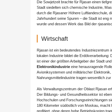
Die Sowjetzeit brachte für Rjasan einen tiefgr
Stadt siedelten sich chemische Industrie, M
durch die Rjasaner Höhere Luftlandeschule, die
Jahrhundert seine Spuren – die Stadt ist en
wurde und dessen Werk das Bild der rjasanisc
Wirtschaft
Rjasan ist ein bedeutendes Industriezentrum i
lokalen Industrie bildet die Erdölverarbeitung:
ist einer der größten Arbeitgeber der Stadt un
Elektronikindustrie
eine herausragende Rolle
Avioniksystemen und militärischer Elektronik, 
Nahrungsmittelindustrie tragen wesentlich zur
Als Verwaltungszentrum der Oblast Rjasan erfül
Der Bildungs- und Gesundheitssektor ist ebenf
Hochschulen und Forschungseinrichtungen sich
180 Kilometer südöstlich von Moskau, macht R
profitiert, ohne deren hohe Betriebskosten tr