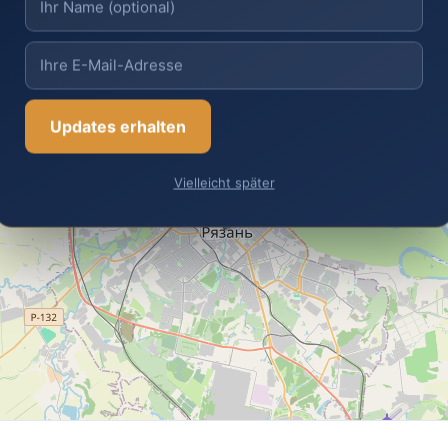
Updates erhalten
×
Rjasan
Vielleicht später