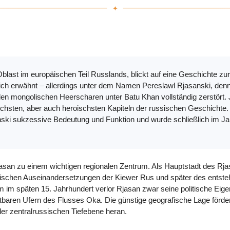
last im europäischen Teil Russlands, blickt auf eine Geschichte zurück
ich erwähnt – allerdings unter dem Namen Pereslawl Rjasanski, denn 
en mongolischen Heerscharen unter Batu Khan vollständig zerstört. 
schsten, aber auch heroischsten Kapiteln der russischen Geschichte.
ki sukzessive Bedeutung und Funktion und wurde schließlich im Jah
asan zu einem wichtigen regionalen Zentrum. Als Hauptstadt des Rjas
tärischen Auseinandersetzungen der Kiewer Rus und später des entst
im späten 15. Jahrhundert verlor Rjasan zwar seine politische Eigen
tbaren Ufern des Flusses Oka. Die günstige geografische Lage förde
der zentralrussischen Tiefebene heran.