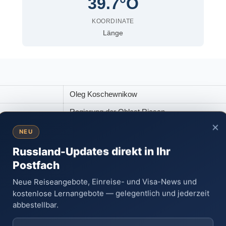
39.7°O
KOORDINATE
Länge
Oleg Koschewnikow
Regierung der Oblast Rjasan
×
Uliza Astrakhanskaya 70, Rjasan
NEU
www.ryazangov.ru
Russland-Updates direkt in Ihr
Postfach
Neue Reiseangebote, Einreise- und Visa-News und
kostenlose Lernangebote — gelegentlich und jederzeit
abbestellbar.