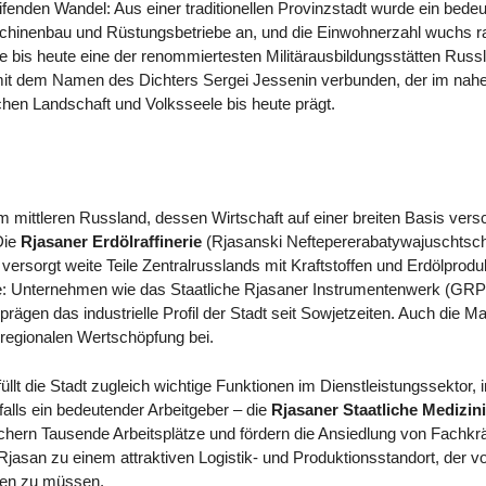
eifenden Wandel: Aus einer traditionellen Provinzstadt wurde ein bedeu
aschinenbau und Rüstungsbetriebe an, und die Einwohnerzahl wuchs 
 bis heute eine der renommiertesten Militärausbildungsstätten Russlan
g mit dem Namen des Dichters Sergei Jessenin verbunden, der im na
hen Landschaft und Volksseele bis heute prägt.
m mittleren Russland, dessen Wirtschaft auf einer breiten Basis ver
 Die
Rjasaner Erdölraffinerie
(Rjasanski Neftepererabatywajuschtsch
d versorgt weite Teile Zentralrusslands mit Kraftstoffen und Erdölprod
: Unternehmen wie das Staatliche Rjasaner Instrumentenwerk (GRPZ)
prägen das industrielle Profil der Stadt seit Sowjetzeiten. Auch die
 regionalen Wertschöpfung bei.
lt die Stadt zugleich wichtige Funktionen im Dienstleistungssektor, 
alls ein bedeutender Arbeitgeber – die
Rjasaner Staatliche Medizini
ern Tausende Arbeitsplätze und fördern die Ansiedlung von Fachkräf
jasan zu einem attraktiven Logistik- und Produktionsstandort, der 
agen zu müssen.