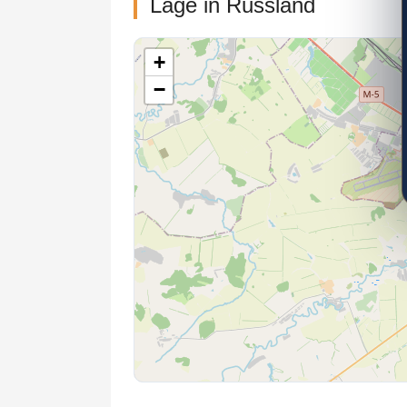
Lage in Russland
+
−