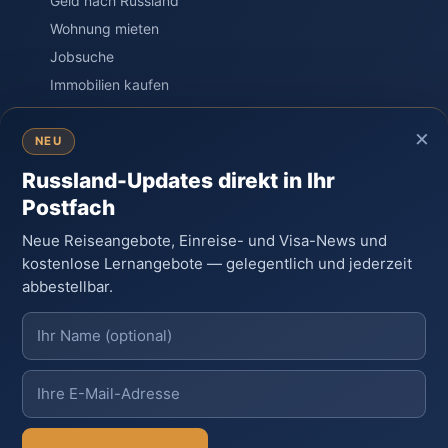
Geld nach Russland
Wohnung mieten
Jobsuche
Immobilien kaufen
×
SPRACHE & PORTAL
NEU
Kostenloser Sprachkurs
Russland-Updates direkt in Ihr
Einstufungstest
Postfach
Sprachreisen
Neue Reiseangebote, Einreise- und Visa-News und
PORTAL – Community
kostenlose Lernangebote — gelegentlich und jederzeit
Wissen & Ratgeber
abbestellbar.
Russland-Knigge
Kontakt
© 2026 Moya Rossiya · Unabhängiges Privatprojekt,
gegründet von Auswanderern in Russland.