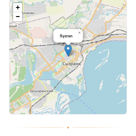
+
−
×
Syzran