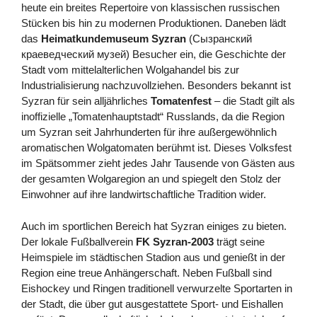
heute ein breites Repertoire von klassischen russischen
Stücken bis hin zu modernen Produktionen. Daneben lädt
das
Heimatkundemuseum Syzran
(Сызранский
краеведческий музей) Besucher ein, die Geschichte der
Stadt vom mittelalterlichen Wolgahandel bis zur
Industrialisierung nachzuvollziehen. Besonders bekannt ist
Syzran für sein alljährliches
Tomatenfest
– die Stadt gilt als
inoffizielle „Tomatenhauptstadt“ Russlands, da die Region
um Syzran seit Jahrhunderten für ihre außergewöhnlich
aromatischen Wolgatomaten berühmt ist. Dieses Volksfest
im Spätsommer zieht jedes Jahr Tausende von Gästen aus
der gesamten Wolgaregion an und spiegelt den Stolz der
Einwohner auf ihre landwirtschaftliche Tradition wider.
Auch im sportlichen Bereich hat Syzran einiges zu bieten.
Der lokale Fußballverein
FK Syzran-2003
trägt seine
Heimspiele im städtischen Stadion aus und genießt in der
Region eine treue Anhängerschaft. Neben Fußball sind
Eishockey und Ringen traditionell verwurzelte Sportarten in
der Stadt, die über gut ausgestattete Sport- und Eishallen