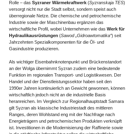
Rolle – das
Syzraner Wärmekraftwerk
(
Syzranskaja TES
)
versorgt nicht nur die Stadt selbst, sondern speist auch
überregionale Netze. Die chemische und petrochemische
Industrie sowie der Maschinenbau ergänzen das
wirtschaftliche Profil, wobei Unternehmen wie das
Werk für
Hydraulikausrüstungen
(
Sawod „Gidroawtomatika“
) seit
Jahrzehnten Spezialkomponenten für die Öl- und
Gasindustrie produzieren.
Als wichtiger Eisenbahnknotenpunkt und Brückenstandort
an der Wolga übernimmt Syzran zudem eine bedeutende
Funktion im regionalen Transport- und Logistikwesen. Der
Handel und der Dienstleistungssektor haben seit den
1990er Jahren kontinuierlich an Gewicht gewonnen, können
wirtschaftlich jedoch nicht an die industrielle Basis
heranreichen. Im Vergleich zur Regionalhauptstadt Samara
gilt Syzran als klassische Industriestadt des mittleren
Ranges, deren Wohlstand eng mit der Nachfrage nach
Energieträgern und petrochemischen Produkten verknüpft
ist. Investitionen in die Modernisierung der Raffinerie sowie