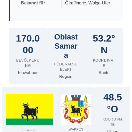
Bekannt für
Ölraffinerie, Wolga-Ufer
Oblast
170.0
53.2°
Samar
00
N
a
BEVÖLKERU
KOORDINAT
FÖDERALSU
NG
E
BJEKT
Einwohner
Breite
Region
48.5
°O
KOORDINA
TE
WAPPEN
FLAGGE
Länge