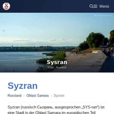
Zum
Menü
Inhalt
springen
Syzran
Russland
›
Oblast Samara
›
Syzran
Syzran (russisch Сызрань, ausgesprochen „SYS-ran“) ist
eine Stadt in der Oblast Samara im europäischen Teil