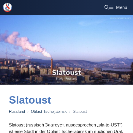
Zum
Menü
Inhalt
springen
Slatoust
Russland
›
Oblast Tscheljabinsk
›
Slatoust
Slatoust (russisch Златоуст, ausgesprochen „sla-to-UST“)
ist eine Stadt in der Oblast Tscheljabinsk im südlichen Ural,