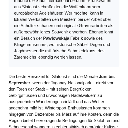
machte die Stadt international berühmt: Prunkwaffen
aus Slatoust schmückten die Waffenkammern
europäischer Adelshäuser. Wer möchte, kann in
lokalen Werkstätten den Meistern bei der Arbeit über
die Schulter schauen und originale Gravurarbeiten als
außergewöhnliches Souvenir erwerben. Ebenso lohnt
ein Besuch der
Pawlowskaja Fabrik
sowie des
Klingenmuseums, wo historische Säbel, Degen und
Jagdmesser die militärische Schmiedekunst des
Zarenreichs lebendig werden lassen.
Die beste Reisezeit für Slatoust sind die Monate
Juni bis
September
, wenn der Taganay-Nationalpark – direkt vor
den Toren der Stadt – mit seinen Bergrücken,
Gebirgsflüssen und urwüchsigen Nadelwäldern zu
ausgedehnten Wanderungen einlädt und das Wetter
angenehm mild ist. Wintersport-Enthusiasten kommen
hingegen von Dezember bis März auf ihre Kosten, denn die
Region bietet hervorragende Bedingungen für Skifahren und
Schneeschuhwandern in echter sibirisch geprägter Kulisse.