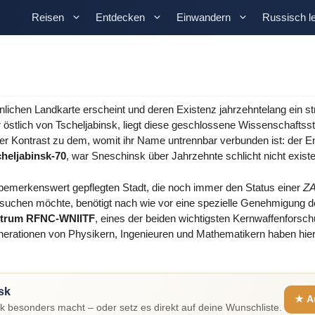
Reisen
Entdecken
Einwandern
Russisch l
nlichen Landkarte erscheint und deren Existenz jahrzehntelang ein s
r östlich von Tscheljabinsk, liegt diese geschlossene Wissenschaftss
r Kontrast zu dem, womit ihr Name untrennbar verbunden ist: der E
heljabinsk-70
, war Sneschinsk über Jahrzehnte schlicht nicht existe
 bemerkenswert gepflegten Stadt, die noch immer den Status einer
Z
 besuchen möchte, benötigt nach wie vor eine spezielle Genehmigung 
entrum RFNC-WNIITF
, eines der beiden wichtigsten Kernwaffenforsc
ationen von Physikern, Ingenieuren und Mathematikern haben hier 
sk
★ A
 besonders macht – oder setz es direkt auf deine Wunschliste.