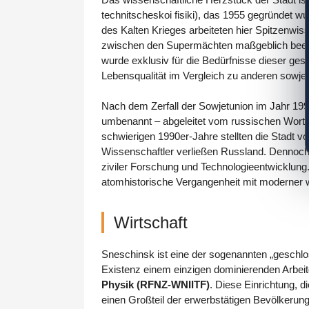
technitscheskoi fisiki), das 1955 gegründet 
des Kalten Krieges arbeiteten hier Spitzenwi
zwischen den Supermächten maßgeblich beeinf
wurde exklusiv für die Bedürfnisse dieser g
Lebensqualität im Vergleich zu anderen sowjet
Nach dem Zerfall der Sowjetunion im Jahr 1991 e
umbenannt – abgeleitet vom russischen Wort 
schwierigen 1990er-Jahre stellten die Stadt 
Wissenschaftler verließen Russland. Dennoch g
ziviler Forschung und Technologieentwicklung
atomhistorische Vergangenheit mit moderner 
Wirtschaft
Sneschinsk ist eine der sogenannten „geschlo
Existenz einem einzigen dominierenden Arbei
Physik (RFNZ-WNIITF)
. Diese Einrichtung, 
einen Großteil der erwerbstätigen Bevölkerung 