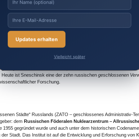
wurde und bis heute zu den wichtigsten nuklearen Forschungseinricht
ssenschaftler wie Jewgeni Sabanski und Juri Trutnew an wegweisende
lussten. Die gesamte Infrastruktur der Stadt – Schulen, Krankenhä
eschlossenen wissenschaftlichen Gemeinschaft geplant und gebaut, 
ischen Städten verlieh.
Updates erhalten
rhielt die Stadt erstmals eine offizielle zivile Bezeichnung: Am 22. F
für Schneeflocke (
sneschinka
), was die malerische Lage in der versc
Vielleicht später
vor enorme Herausforderungen: Budgetkürzungen bedrohten das Forsch
elang es Sneschinsk, seine Expertise zu bewahren, und das WNIITF d
. Heute ist Sneschinsk eine der zehn russischen
geschlossenen Verw
wissenschaftlicher Forschung.
ssenen Städte“ Russlands (ZATO – geschlossenes Administrativ-Terri
tgeber: dem
Russischen Föderalen Nuklearzentrum – Allrussische
die 1955 gegründet wurde und auch unter dem historischen Codenamen 
der Stadt. Das Institut ist auf die Entwicklung und Erforschung von K