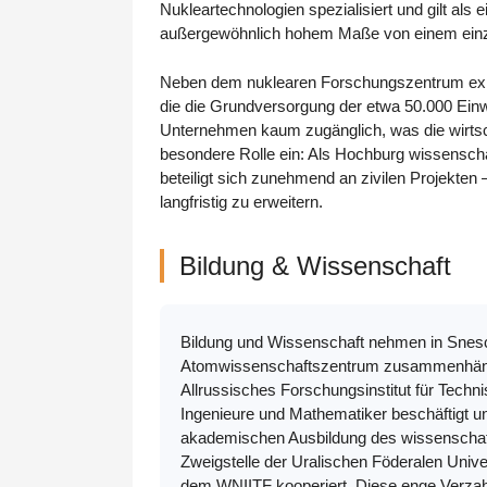
Nukleartechnologien spezialisiert und gilt als
außergewöhnlich hohem Maße von einem einzig
Neben dem nuklearen Forschungszentrum exist
die die Grundversorgung der etwa 50.000 Einw
Unternehmen kaum zugänglich, was die wirtsch
besondere Rolle ein: Als Hochburg wissenscha
beteiligt sich zunehmend an zivilen Projekten
langfristig zu erweitern.
Bildung & Wissenschaft
Bildung und Wissenschaft nehmen in Snesch
Atomwissenschaftszentrum zusammenhängt. 
Allrussisches Forschungsinstitut für Techn
Ingenieure und Mathematiker beschäftigt u
akademischen Ausbildung des wissenschaft
Zweigstelle der Uralischen Föderalen Univ
dem WNIITF kooperiert. Diese enge Verzahn