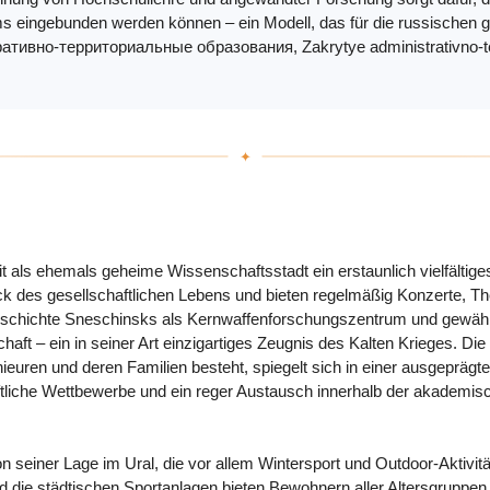
s eingebunden werden können – ein Modell, das für die russischen 
вно-территориальные образования, Zakrytye administrativno-terri
t als ehemals geheime Wissenschaftsstadt ein erstaunlich vielfältige
tück des gesellschaftlichen Lebens und bieten regelmäßig Konzerte, 
hichte Sneschinsks als Kernwaffenforschungszentrum und gewährt E
t – ein in seiner Art einzigartiges Zeugnis des Kalten Krieges. Die 
euren und deren Familien besteht, spiegelt sich in einer ausgeprägte
liche Wettbewerbe und ein reger Austausch innerhalb der akademisc
on seiner Lage im Ural, die vor allem Wintersport und Outdoor-Aktivitä
nd die städtischen Sportanlagen bieten Bewohnern aller Altersgruppe