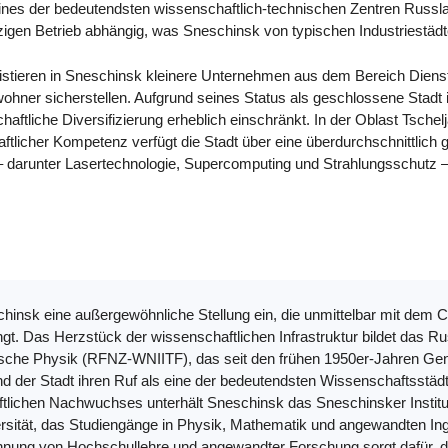
 eines der bedeutendsten wissenschaftlich-technischen Zentren Russlan
en Betrieb abhängig, was Sneschinsk von typischen Industriestädte
ieren in Sneschinsk kleinere Unternehmen aus dem Bereich Dienstlei
ohner sicherstellen. Aufgrund seines Status als geschlossene Stadt 
aftliche Diversifizierung erheblich einschränkt. In der Oblast Tsch
ftlicher Kompetenz verfügt die Stadt über eine überdurchschnittlich
 – darunter Lasertechnologie, Supercomputing und Strahlungsschutz –,
insk eine außergewöhnliche Stellung ein, die unmittelbar mit dem C
Das Herzstück der wissenschaftlichen Infrastruktur bildet das R
ische Physik (RFNZ-WNIITF), das seit den frühen 1950er-Jahren Gene
nd der Stadt ihren Ruf als eine der bedeutendsten Wissenschaftsstäd
lichen Nachwuchses unterhält Sneschinsk das Sneschinsker Institut 
ersität, das Studiengänge in Physik, Mathematik und angewandten In
ung von Hochschullehre und angewandter Forschung sorgt dafür, das