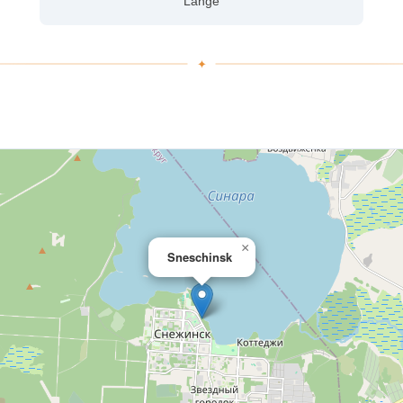
Länge
×
Sneschinsk