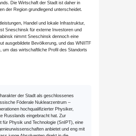
ds. Die Wirtschaft der Stadt ist daher in
n der Region grundlegend unterscheidet.
stungen, Handel und lokale Infrastruktur,
ist Sneschinsk für externe Investoren und
eljabinsk nimmt Sneschinsk dennoch eine
 gut ausgebildete Bevölkerung, und das WNIITF
 um das wirtschaftliche Profil des Standorts
harakter der Stadt als geschlossenes
ussische Föderale Nuklearzentrum –
rationen hochqualifizierter Physiker,
te Russlands eingebracht hat. Zur
für Physik und Technologie (SnIPT), eine
genieurwissenschaften anbietet und eng mit
s junge Absolventen direkt in die