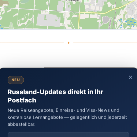
×
NEU
 Wissenschaftsstädte Russlands, entstand unter streng geheimen Um
der sowjetischen Führung gegründet, um ein zweites Kernwaffenfors
Russland-Updates direkt in Ihr
rrichten. Die Stadt trug lange Zeit keine offizielle Bezeichnung und
Postfach
binsk-70
bekannt, ein Name, der ausschließlich im internen Gebrauch
ngehörigen wurden in absoluter Geheimhaltung hierher versetzt, um 
Neue Reiseangebote, Einreise- und Visa-News und
kostenlose Lernangebote — gelegentlich und jederzeit
abbestellbar.
t das
Russische Föderale Nuklearzentrum WNIITF
(Wsesojusny nau