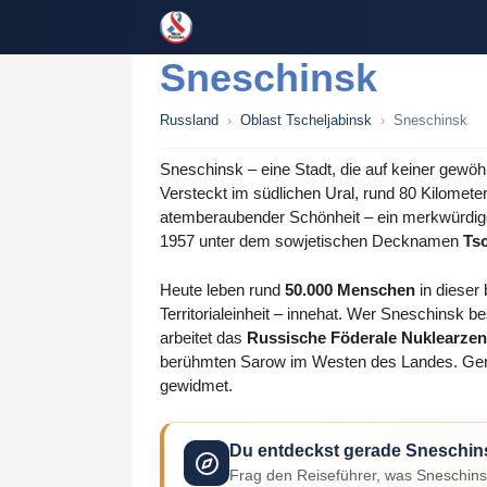
Zum
Inhalt
springen
Sneschinsk
Russland
›
Oblast Tscheljabinsk
›
Sneschinsk
Sneschinsk – eine Stadt, die auf keiner gewöh
Versteckt im südlichen Ural, rund 80 Kilomete
atemberaubender Schönheit – ein merkwürdige
1957 unter dem sowjetischen Decknamen
Tsc
Heute leben rund
50.000 Menschen
in dieser
Territorialeinheit – innehat. Wer Sneschinsk
arbeitet das
Russische Föderale Nuklearz
berühmten Sarow im Westen des Landes. Gener
gewidmet.
Du entdeckst gerade Sneschin
Frag den Reiseführer, was Sneschinsk