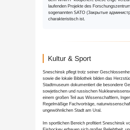
laufenden Projekte des Forschungszentrum
sogenannten SATO (Закрытые администрати
charakteristisch ist.
Kultur & Sport
Sneschinsk pflegt trotz seiner Geschlossenhei
sowie die lokale Bibliothek bilden das Herzs
Stadtmuseum dokumentiert die besondere Gesc
sowjetischen und russischen Nuklearwissenschaf
einem großen Teil aus Wissenschaftlern, Ingeni
Regelmäßige Fachvorträge, naturwissenschaft
ungewöhnlichen Stadt am Ural.
Im sportlichen Bereich profitiert Sneschinsk v
Eishockey erfreuen sich großer Beliebtheit, u