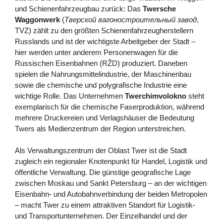
und Schienenfahrzeugbau zurück: Das
Twersche
Waggonwerk
(
Тверской вагоностроительный завод
,
TVZ) zählt zu den größten Schienenfahrzeugherstellern
Russlands und ist der wichtigste Arbeitgeber der Stadt –
hier werden unter anderem Personenwagen für die
Russischen Eisenbahnen (RŽD) produziert. Daneben
spielen die Nahrungsmittelindustrie, der Maschinenbau
sowie die chemische und polygrafische Industrie eine
wichtige Rolle. Das Unternehmen
Twerchimvolokno
steht
exemplarisch für die chemische Faserproduktion, während
mehrere Druckereien und Verlagshäuser die Bedeutung
Twers als Medienzentrum der Region unterstreichen.
Als Verwaltungszentrum der Oblast Twer ist die Stadt
zugleich ein regionaler Knotenpunkt für Handel, Logistik und
öffentliche Verwaltung. Die günstige geografische Lage
zwischen Moskau und Sankt Petersburg – an der wichtigen
Eisenbahn- und Autobahnverbindung der beiden Metropolen
– macht Twer zu einem attraktiven Standort für Logistik-
und Transportunternehmen. Der Einzelhandel und der