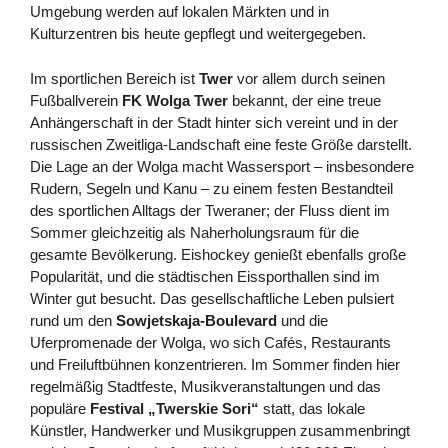
Umgebung werden auf lokalen Märkten und in
Kulturzentren bis heute gepflegt und weitergegeben.
Im sportlichen Bereich ist
Twer
vor allem durch seinen
Fußballverein
FK Wolga Twer
bekannt, der eine treue
Anhängerschaft in der Stadt hinter sich vereint und in der
russischen Zweitliga-Landschaft eine feste Größe darstellt.
Die Lage an der Wolga macht Wassersport – insbesondere
Rudern, Segeln und Kanu – zu einem festen Bestandteil
des sportlichen Alltags der Tweraner; der Fluss dient im
Sommer gleichzeitig als Naherholungsraum für die
gesamte Bevölkerung. Eishockey genießt ebenfalls große
Popularität, und die städtischen Eissporthallen sind im
Winter gut besucht. Das gesellschaftliche Leben pulsiert
rund um den
Sowjetskaja-Boulevard
und die
Uferpromenade der Wolga, wo sich Cafés, Restaurants
und Freiluftbühnen konzentrieren. Im Sommer finden hier
regelmäßig Stadtfeste, Musikveranstaltungen und das
populäre
Festival „Twerskie Sori“
statt, das lokale
Künstler, Handwerker und Musikgruppen zusammenbringt