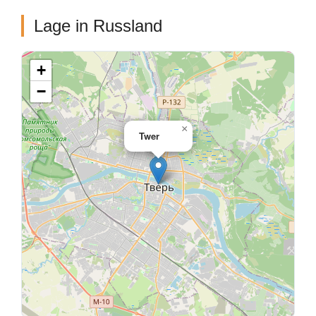
Lage in Russland
+
−
×
Twer