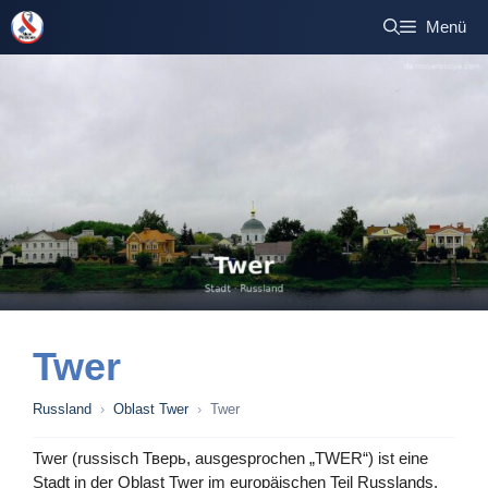
Zum
Menü
Inhalt
springen
Twer
Russland
›
Oblast Twer
›
Twer
Twer (russisch Тверь, ausgesprochen „TWER“) ist eine
Stadt in der Oblast Twer im europäischen Teil Russlands,