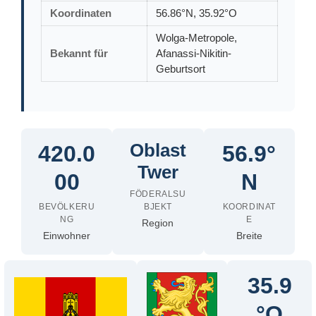
Koordinaten
56.86°N, 35.92°O
Wolga-Metropole,
Bekannt für
Afanassi-Nikitin-
Geburtsort
Oblast
420.0
56.9°
Twer
00
N
FÖDERALSU
BEVÖLKERU
BJEKT
KOORDINAT
NG
E
Region
Einwohner
Breite
35.9
°O