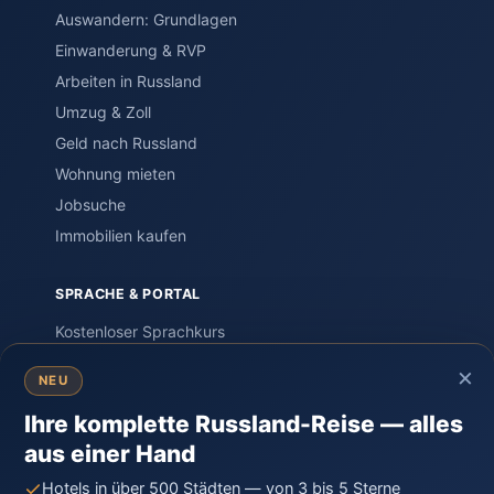
Auswandern: Grundlagen
Einwanderung & RVP
Arbeiten in Russland
Umzug & Zoll
Geld nach Russland
Wohnung mieten
Jobsuche
Immobilien kaufen
SPRACHE & PORTAL
Kostenloser Sprachkurs
Einstufungstest
×
NEU
Sprachreisen
Ihre komplette Russland-Reise — alles
PORTAL – Community
aus einer Hand
Wissen & Ratgeber
Russland-Knigge
Hotels in über 500 Städten — von 3 bis 5 Sterne