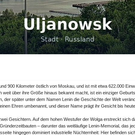
 rund 900 Kilometer östlich von Moskau, und ist mit etwa 622.000 Ei
weit über ihre Größe hinaus bekannt macht, ist ein einziger Geburtst
ann, der später unter dem Namen Lenin die Geschichte der Welt verände
seinen Ehren umbenannt, und dieser Name prägt ihr Gesicht bis heute
 zwei Gesichtern. Auf dem hohen Westufer der Wolga erstreckt sich d
ründerzeitbauten – darunter das weitläufige Lenin-Memorial, das j
sseite hingegen dominiert industrielle Nüchternheit: Hier befinden s