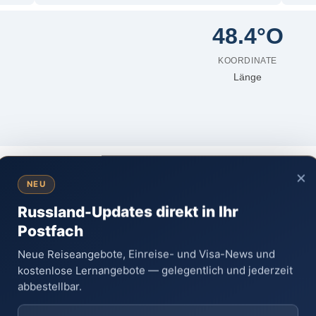
48.4°O
KOORDINATE
Länge
×
NEU
Russland-Updates direkt in Ihr
Alexei Russskich
Postfach
Stadtverwaltung Uljanowsk
Neue Reiseangebote, Einreise- und Visa-News und
Lenins Prospekt 60, Uljanowsk
kostenlose Lernangebote — gelegentlich und jederzeit
abbestellbar.
ulyanovsk.ru