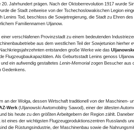
te 20. Jahrhundert prägen. Nach der Oktoberrevolution 1917 wurde Si
rde die Stadt zeitweise von der Tschechoslowakischen Legion ein
h Lenins Tod, beschloss die Sowjetregierung, die Stadt zu Ehren des
rlichem Familiennamen Uljanow.
on einer verschlafenen Provinzstadt zu einem bedeutenden Industrie
hinenbaubetriebe aus dem westlichen Teil der Sowjetunion hierher ev
n Nachkriegsjahrzehnten entstanden große Werke wie das
Uljanowsk
de Flugzeugbaukapazitäten. Als Geburtsstadt Lenins genoss Uljano
 und ein aufwendig gestaltetes
Lenin-Memorial
zogen Besucher aus d
en Gedenkens.
m an der Wolga, dessen Wirtschaft traditionell von der Maschinen- u
AZ-Werk
(Uljanowski Awtomobilny Sawod), einer der ältesten Automob
d bis heute zu den größten Arbeitgebern der Region zählt. Daneben s
k
ist eines der wichtigsten Flugzeugproduktionszentren Russlands und
ind die Rüstungsindustrie, der Maschinenbau sowie die Nahrungsmitte