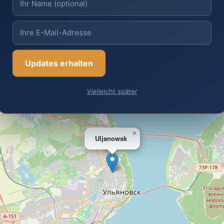
Updates erhalten
Vielleicht später
×
Uljanowsk