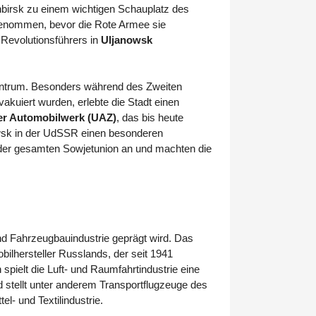
nbirsk zu einem wichtigen Schauplatz des
genommen, bevor die Rote Armee sie
 Revolutionsführers in
Uljanowsk
zentrum. Besonders während des Zweiten
akuiert wurden, erlebte die Stadt einen
er Automobilwerk (UAZ)
, das bis heute
wsk in der UdSSR einen besonderen
er gesamten Sowjetunion an und machten die
nd Fahrzeugbauindustrie geprägt wird. Das
ilhersteller Russlands, der seit 1941
pielt die Luft- und Raumfahrtindustrie eine
 stellt unter anderem Transportflugzeuge des
l- und Textilindustrie.