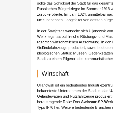
sollte das Schicksal der Stadt für das gesam
Russischen Bürgerkriegs: Im Sommer 1918 wu
zurückeroberte. Im Jahr 1924, unmittelbar nac
umzubenennen – abgeleitet von dessen bürge
In der Sowjetzeit wandelte sich Uljanowsk v
Weltkriegs, als zahlreiche Rüstungs- und Masc
rasanten wirtschaftlichen Aufschwung. In de
Geländefahrzeuge produziert, sowie bedeuten
ideologischen Status: Museen, Gedenkstätten
Stadt zu einem Pilgerort des kommunistisch
Wirtschaft
Uljanowsk ist ein bedeutendes Industriezentru
bekannteste Unternehmen der Stadt ist das
U
Geländewagen und Nutzfahrzeuge produziert un
herausragende Rolle: Das
Awiastar-SP-Wer
Typs Il-76 her. Weitere bedeutende Branchen s