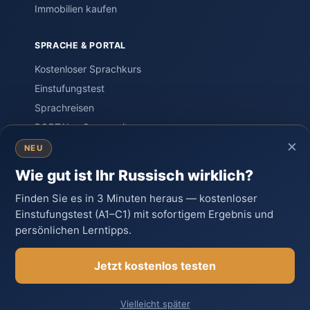
Immobilien kaufen
SPRACHE & PORTAL
Kostenloser Sprachkurs
Einstufungstest
Sprachreisen
PORTAL – Community
×
Wissen & Ratgeber
NEU
Russland-Knigge
Wie gut ist Ihr Russisch wirklich?
Kontakt
Finden Sie es in 3 Minuten heraus — kostenloser
Einstufungstest (A1–C1) mit sofortigem Ergebnis und
persönlichen Lerntipps.
© 2026 Moya Rossiya · Unabhängiges Privatprojekt,
gegründet von Auswanderern in Russland.
Jetzt kostenlos testen
Impressum
Datenschutz
Cookie-Richtlinie
AGB
Vielleicht später