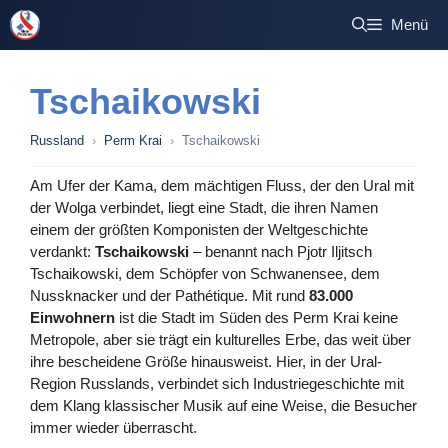
Zum
Menü
Inhalt
springen
Tschaikowski
Russland
›
Perm Krai
›
Tschaikowski
Am Ufer der Kama, dem mächtigen Fluss, der den Ural mit
der Wolga verbindet, liegt eine Stadt, die ihren Namen
einem der größten Komponisten der Weltgeschichte
verdankt:
Tschaikowski
– benannt nach Pjotr Iljitsch
Tschaikowski, dem Schöpfer von Schwanensee, dem
Nussknacker und der Pathétique. Mit rund
83.000
Einwohnern
ist die Stadt im Süden des Perm Krai keine
Metropole, aber sie trägt ein kulturelles Erbe, das weit über
ihre bescheidene Größe hinausweist. Hier, in der Ural-
Region Russlands, verbindet sich Industriegeschichte mit
dem Klang klassischer Musik auf eine Weise, die Besucher
immer wieder überrascht.