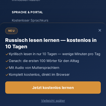
SPRACHE & PORTAL
Kostenloser Sprachkurs
Einstufungstest
×
NEU
Sprachreisen
Russisch lesen lernen — kostenlos in
PORTAL – Community
10 Tagen
Wissen & Ratgeber
Russland-Knigge
Kyrillisch lesen in nur 10 Tagen — wenige Minuten pro Tag
Kontakt
Danach: die ersten 100 Wörter für den Alltag
Mit Audio von Muttersprachlern
Komplett kostenlos, direkt im Browser
© 2026 Moya Rossiya · Unabhängiges Privatprojekt,
gegründet von Auswanderern in Russland.
Jetzt kostenlos lernen
Impressum
Datenschutz
Cookie-Richtlinie
AGB
Vielleicht später