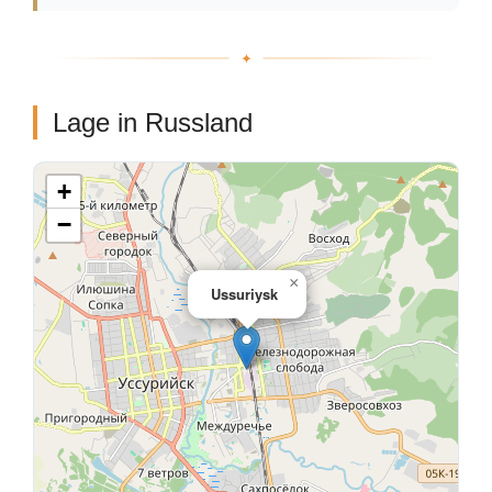
Lage in Russland
+
−
×
Ussuriysk