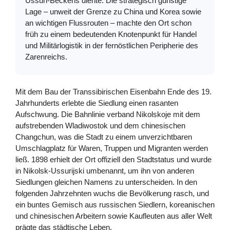
Ussuri-Beckens diente. Die strategisch günstige
Lage – unweit der Grenze zu China und Korea sowie
an wichtigen Flussrouten – machte den Ort schon
früh zu einem bedeutenden Knotenpunkt für Handel
und Militärlogistik in der fernöstlichen Peripherie des
Zarenreichs.
Mit dem Bau der Transsibirischen Eisenbahn Ende des 19.
Jahrhunderts erlebte die Siedlung einen rasanten
Aufschwung. Die Bahnlinie verband Nikolskoje mit dem
aufstrebenden Wladiwostok und dem chinesischen
Changchun, was die Stadt zu einem unverzichtbaren
Umschlagplatz für Waren, Truppen und Migranten werden
ließ. 1898 erhielt der Ort offiziell den Stadtstatus und wurde
in Nikolsk-Ussurijski umbenannt, um ihn von anderen
Siedlungen gleichen Namens zu unterscheiden. In den
folgenden Jahrzehnten wuchs die Bevölkerung rasch, und
ein buntes Gemisch aus russischen Siedlern, koreanischen
und chinesischen Arbeitern sowie Kaufleuten aus aller Welt
prägte das städtische Leben.