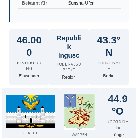
Bekannt für
Sunsha-Ufer
Republi
46.00
43.3°
k
0
N
Ingusc
BEVÖLKERU
KOORDINAT
FÖDERALSU
NG
E
BJEKT
Einwohner
Breite
Region
44.9
°O
KOORDINA
TE
FLAGGE
Länge
WAPPEN