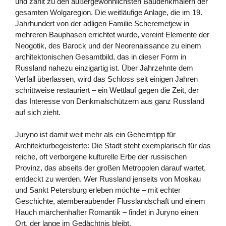
und zählt zu den außergewöhnlichsten Baudenkmälern der
gesamten Wolgaregion. Die weitläufige Anlage, die im 19.
Jahrhundert von der adligen Familie Scheremetjew in
mehreren Bauphasen errichtet wurde, vereint Elemente der
Neogotik, des Barock und der Neorenaissance zu einem
architektonischen Gesamtbild, das in dieser Form in
Russland nahezu einzigartig ist. Über Jahrzehnte dem
Verfall überlassen, wird das Schloss seit einigen Jahren
schrittweise restauriert – ein Wettlauf gegen die Zeit, der
das Interesse von Denkmalschützern aus ganz Russland
auf sich zieht.
Juryno ist damit weit mehr als ein Geheimtipp für
Architekturbegeisterte: Die Stadt steht exemplarisch für das
reiche, oft verborgene kulturelle Erbe der russischen
Provinz, das abseits der großen Metropolen darauf wartet,
entdeckt zu werden. Wer Russland jenseits von Moskau
und Sankt Petersburg erleben möchte – mit echter
Geschichte, atemberaubender Flusslandschaft und einem
Hauch märchenhafter Romantik – findet in Juryno einen
Ort, der lange im Gedächtnis bleibt.