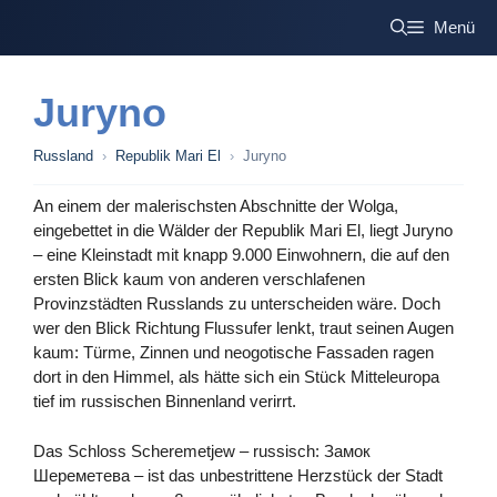
Zum
Menü
Inhalt
springen
Juryno
Russland
›
Republik Mari El
›
Juryno
An einem der malerischsten Abschnitte der Wolga,
eingebettet in die Wälder der Republik Mari El, liegt Juryno
– eine Kleinstadt mit knapp 9.000 Einwohnern, die auf den
ersten Blick kaum von anderen verschlafenen
Provinzstädten Russlands zu unterscheiden wäre. Doch
wer den Blick Richtung Flussufer lenkt, traut seinen Augen
kaum: Türme, Zinnen und neogotische Fassaden ragen
dort in den Himmel, als hätte sich ein Stück Mitteleuropa
tief im russischen Binnenland verirrt.
Das Schloss Scheremetjew – russisch: Замок
Шереметева – ist das unbestrittene Herzstück der Stadt