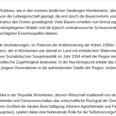
 Rublowo, wie in den meisten ländlichen Siedlungen Mordwiniens, übe
on der Leibeigenschaft geprägt, die erst durch die Bauernreform von
truktur des Dorfes grundlegend: Viele Bauern erhielten nun formal e
 nahegelegenen Wälder und die typisch zentralrussische Schwarzerde
ichtigsten Erwerbsquellen blieben.
nde Veränderungen. Im Rahmen der Kollektivierung der frühen 1930er
, der in Mordwinien wie überall im Land mit erheblichem Widersta
 Sozialistischen Sowjetrepublik im Jahr 1934 erhielt die Region ei
olitische Zugehörigkeit bedeutete. In der Nachkriegszeit erlebte das D
a jüngere Generationen in die aufstrebenden Städte der Region, ins
biet in der Republik Mordwinien, dessen Wirtschaft traditionell von de
e Betriebe und Genossenschaften das wirtschaftliche Rückgrat der Ge
n Großteil der lokalen Beschäftigung. Kleinere Agrarbetriebe und F
yajstwo
), spielen dabei eine bedeutende Rolle für die Selbstversorg