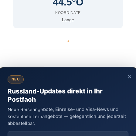
44.5°O
KOORDINATE
Länge
×
NEU
Russland-Updates direkt in Ihr
Postfach
×
Rublowo
Neue Reiseangebote, Einreise- und Visa-News und
kostenlose Lernangebote — gelegentlich und jederzeit
abbestellbar.