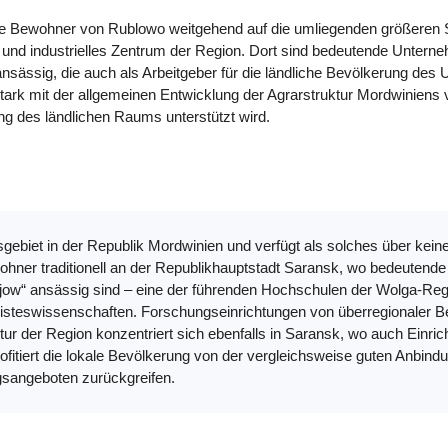
 die Bewohner von Rublowo weitgehend auf die umliegenden größeren
s und industrielles Zentrum der Region. Dort sind bedeutende Untern
sässig, die auch als Arbeitgeber für die ländliche Bevölkerung des U
tark mit der allgemeinen Entwicklung der Agrarstruktur Mordwiniens 
g des ländlichen Raums unterstützt wird.
gsgebiet in der Republik Mordwinien und verfügt als solches über kei
wohner traditionell an der Republikhauptstadt Saransk, wo bedeutende
rjow“ ansässig sind – eine der führenden Hochschulen der Wolga-Reg
eisteswissenschaften. Forschungseinrichtungen von überregionaler Be
ktur der Region konzentriert sich ebenfalls in Saransk, wo auch Ein
ofitiert die lokale Bevölkerung von der vergleichsweise guten Anbi
ngsangeboten zurückgreifen.