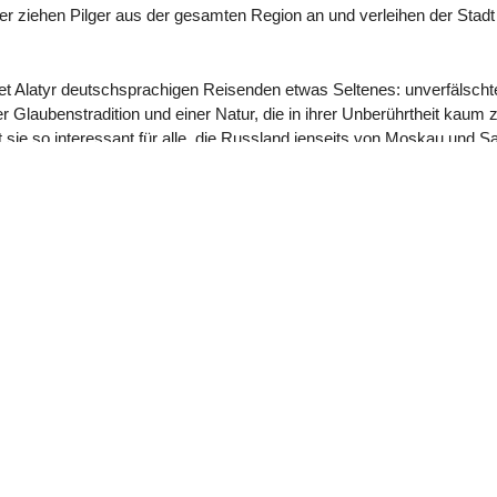
er ziehen Pilger aus der gesamten Region an und verleihen der Stadt 
 Alatyr deutschsprachigen Reisenden etwas Seltenes: unverfälschte
 Glaubenstradition und einer Natur, die in ihrer Unberührtheit kaum zu
sie so interessant für alle, die Russland jenseits von Moskau und Sa
♂ Männliche Stimme