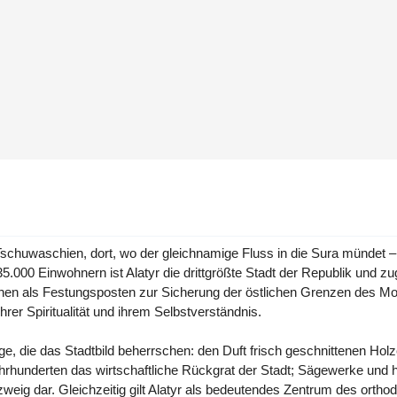
Tschuwaschien, dort, wo der gleichnamige Fluss in die Sura mündet – 
.000 Einwohnern ist Alatyr die drittgrößte Stadt der Republik und zu
chen als Festungsposten zur Sicherung der östlichen Grenzen des Mo
 ihrer Spiritualität und ihrem Selbstverständnis.
nge, die das Stadtbild beherrschen: den Duft frisch geschnittenen Ho
ahrhunderten das wirtschaftliche Rückgrat der Stadt; Sägewerke und h
iezweig dar. Gleichzeitig gilt Alatyr als bedeutendes Zentrum des or