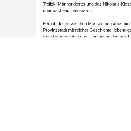
Trojizki-Männerkloster und das Nikolaus-Klost
überraschend intensiv ist.
Fernab des russischen Massentourismus bietet
Provinzstadt mit reicher Geschichte, lebendiger
sie ist eine Entdeckung. Und genau das macht 
Алатырь
RUSSISCHER NAME
♀ Weibliche Stimme
0:00
Fakten: Alatyr