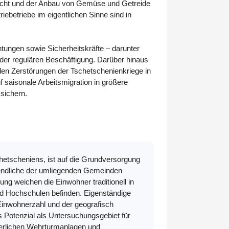
hzucht und der Anbau von Gemüse und Getreide
iebetriebe im eigentlichen Sinne sind in
htungen sowie Sicherheitskräfte – darunter
 der regulären Beschäftigung. Darüber hinaus
 den Zerstörungen der Tschetschenienkriege in
f saisonale Arbeitsmigration in größere
sichern.
etscheniens, ist auf die Grundversorgung
ugendliche der umliegenden Gemeinden
ng weichen die Einwohner traditionell in
nd Hochschulen befinden. Eigenständige
 Einwohnerzahl und der geografisch
s Potenzial als Untersuchungsgebiet für
lterlichen Wehrturmanlagen und