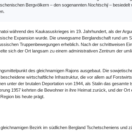
chetschenischen Bergvölkern – den sogenannten
Nochtschij
– besiedelt 
en.
hatoi während des Kaukasuskrieges im 19. Jahrhundert, als der Arg
ssische Expansion wurde. Die unwegsame Berglandschaft rund um S
 russischen Truppenbewegungen erheblich. Nach der schrittweisen E
elte sich der Ort langsam zu einem administrativen Zentrum der umlie
ngsmittelpunkt des gleichnamigen Rajons ausgebaut. Die sowjetische
scheidene wirtschaftliche Infrastruktur, die vor allem auf Forstwirtsc
nen unter der brutalen Deportation von 1944, als Stalin das gesamte
ierung 1957 kehrten die Bewohner in ihre Heimat zurück, und der Ort e
Region bis heute prägt.
m gleichnamigen Bezirk im südlichen Bergland Tschetscheniens und zä