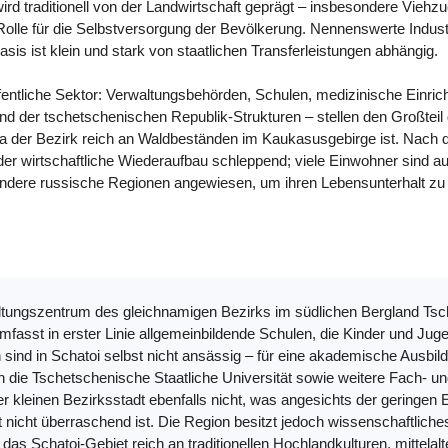
wird traditionell von der Landwirtschaft geprägt – insbesondere Vie
Rolle für die Selbstversorgung der Bevölkerung. Nennenswerte Industr
sis ist klein und stark von staatlichen Transferleistungen abhängig.
öffentliche Sektor: Verwaltungsbehörden, Schulen, medizinische Einric
nd der tschetschenischen Republik-Strukturen – stellen den Großteil
, da der Bezirk reich an Waldbeständen im Kaukasusgebirge ist. Nach
der wirtschaftliche Wiederaufbau schleppend; viele Einwohner sind au
andere russische Regionen angewiesen, um ihren Lebensunterhalt zu 
tungszentrum des gleichnamigen Bezirks im südlichen Bergland Tsch
umfasst in erster Linie allgemeinbildende Schulen, die Kinder und J
sind in Schatoi selbst nicht ansässig – für eine akademische Ausbildu
h die Tschetschenische Staatliche Universität sowie weitere Fach- u
er kleinen Bezirksstadt ebenfalls nicht, was angesichts der geringen
icht überraschend ist. Die Region besitzt jedoch wissenschaftliche
das Schatoi-Gebiet reich an traditionellen Hochlandkulturen, mittela