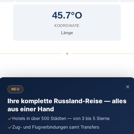
45.7°O
KOORDINATE
Länge
×
NEU
Ihre komplette Russland-Reise — alles
aus einer Hand
×
Schatoi
Hotels in über 500 Städten — von 3 bis 5 Sterne
Zug- und Flugverbindungen samt Transfers