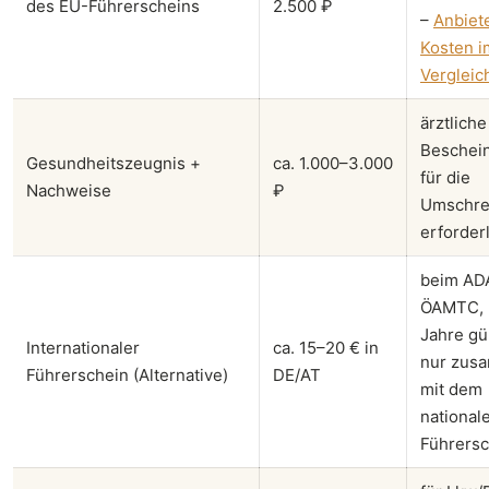
des EU-Führerscheins
2.500 ₽
–
Anbiet
Kosten i
Vergleic
ärztliche
Beschein
Gesundheitszeugnis +
ca. 1.000–3.000
für die
Nachweise
₽
Umschre
erforder
beim AD
ÖAMTC, 
Jahre gül
Internationaler
ca. 15–20 € in
nur zus
Führerschein (Alternative)
DE/AT
mit dem
national
Führersc