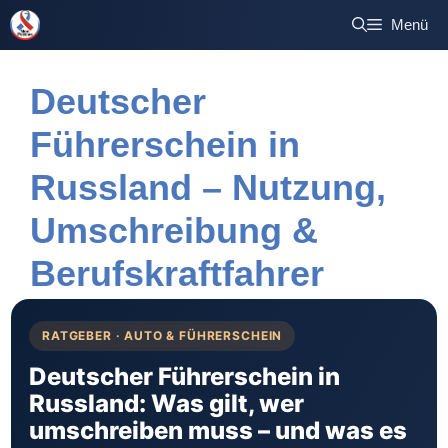
Zum
Menü
Inhalt
springen
Deutscher
Führerschein in
Russland – Nutzung,
Umschreibung &
Berufskraftfahrer
RATGEBER · AUTO & FÜHRERSCHEIN
Deutscher Führerschein in
Russland: Was gilt, wer
umschreiben muss – und was es