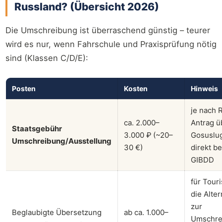
Russland? (Übersicht 2026)
Die Umschreibung ist überraschend günstig – teurer
wird es nur, wenn Fahrschule und Praxisprüfung nötig
sind (Klassen C/D/E):
Posten
Kosten
Hinweis
je nach 
ca. 2.000–
Antrag ü
Staatsgebühr
3.000 ₽ (~20–
Gosuslug
Umschreibung/Ausstellung
30 €)
direkt be
GIBDD
für Tour
die Alter
zur
Beglaubigte Übersetzung
ab ca. 1.000–
Umschre