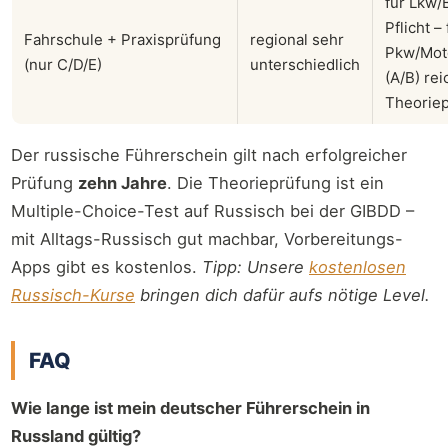
für Lkw/
Pflicht – 
Fahrschule + Praxisprüfung
regional sehr
Pkw/Mot
(nur C/D/E)
unterschiedlich
(A/B) rei
Theorie
Der russische Führerschein gilt nach erfolgreicher
Prüfung
zehn Jahre
. Die Theorieprüfung ist ein
Multiple-Choice-Test auf Russisch bei der GIBDD –
mit Alltags-Russisch gut machbar, Vorbereitungs-
Apps gibt es kostenlos.
Tipp: Unsere
kostenlosen
Russisch-Kurse
bringen dich dafür aufs nötige Level.
FAQ
Wie lange ist mein deutscher Führerschein in
Russland gültig?