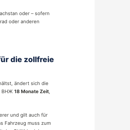
sachstan oder – sofern
grad oder anderen
r die zollfreie
ältst, ändert sich die
es ВНЖ
18 Monate Zeit
,
rer und gilt auch für
Das Fahrzeug muss zum