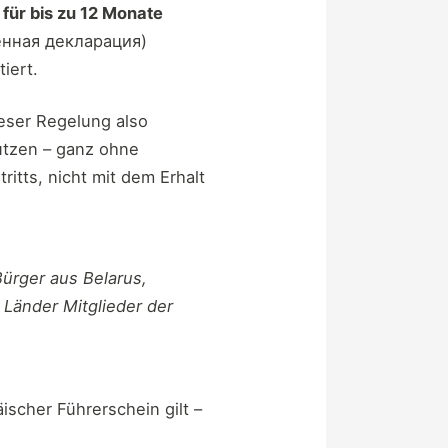
i für bis zu 12 Monate
женная декларация)
iert.
eser Regelung also
utzen – ganz ohne
itts, nicht mit dem Erhalt
ürger aus Belarus,
 Länder Mitglieder der
ischer Führerschein gilt –