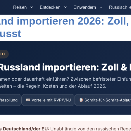
Reisen
Entdecken
Einwandern
Russisch l
nd importieren 2026: Zoll
usst
UTO
Russland importieren: Zoll &
men oder dauerhaft einführen? Zwischen befristeter Einfuh
elten – die Regeln, Kosten und der Ablauf 2026.
Verzollung
Vorteile mit RVP/VNJ
Schritt-für-Schritt-Ablau
s Deutschland/der EU:
Unabhängig von den russischen Regel