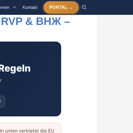
ernen
Kontakt
PORTAL
, RVP & ВНЖ –
 Regeln
r
f
n unten verbietet die EU