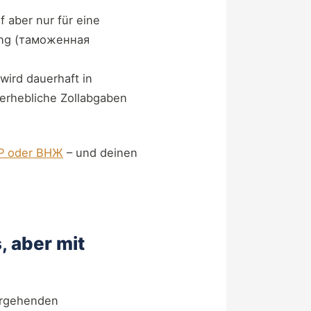
rf aber nur für eine
rung (таможенная
wird dauerhaft in
erhebliche Zollabgaben
RVP oder ВНЖ
– und deinen
, aber mit
ergehenden