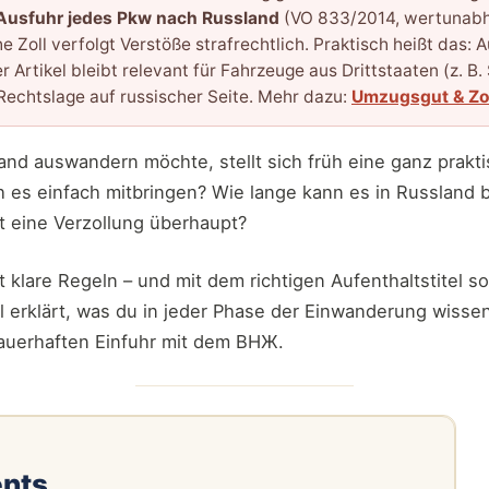
Ausfuhr jedes Pkw nach Russland
(VO 833/2014, wertunabh
Zoll verfolgt Verstöße strafrechtlich. Praktisch heißt das: A
r Artikel bleibt relevant für Fahrzeuge aus Drittstaaten (z. B.
Rechtslage auf russischer Seite. Mehr dazu:
Umzugsgut & Zol
nd auswandern möchte, stellt sich früh eine ganz prakt
h es einfach mitbringen? Wie lange kann es in Russland b
et eine Verzollung überhaupt?
t klare Regeln – und mit dem richtigen Aufenthaltstitel so
 erklärt, was du in jeder Phase der Einwanderung wisse
dauerhaften Einfuhr mit dem ВНЖ.
ents