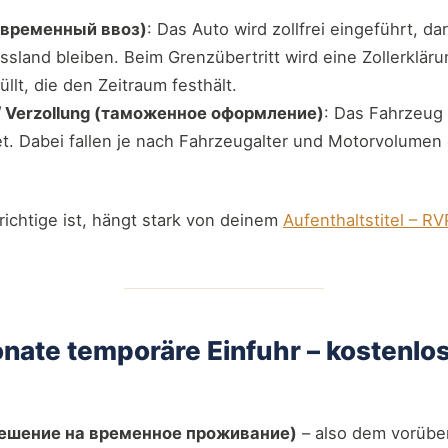
 (временный ввоз)
: Das Auto wird zollfrei eingeführt, da
ussland bleiben. Beim Grenzübertritt wird eine Zollerklä
lt, die den Zeitraum festhält.
 / Verzollung (таможенное оформление)
: Das Fahrzeug 
. Dabei fallen je nach Fahrzeugalter und Motorvolumen 
richtige ist, hängt stark von deinem
Aufenthaltstitel – 
nate temporäre Einfuhr – kostenlos
ешение на временное проживание)
– also dem vorüb